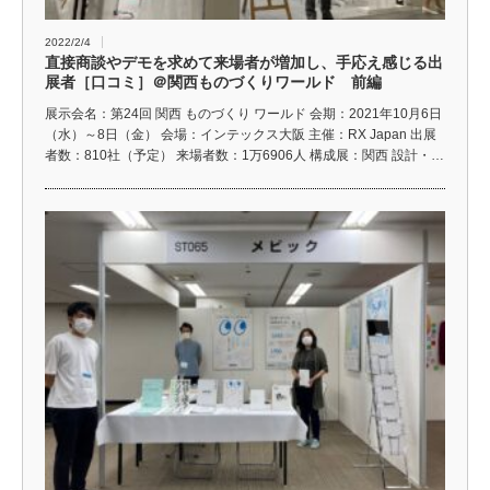
2022/2/4
直接商談やデモを求めて来場者が増加し、手応え感じる出
展者［口コミ］＠関西ものづくりワールド 前編
展示会名：第24回 関西 ものづくり ワールド 会期：2021年10月6日
（水）～8日（金） 会場：インテックス大阪 主催：RX Japan 出展
者数：810社（予定） 来場者数：1万6906人 構成展：関西 設計・…