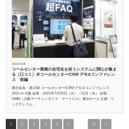
2021/10/8
コールセンター業務の在宅化を担うシステムに関心が集ま
る［口コミ］＠コールセンター/CRM デモ&コンファレン
ス 前編
展示会名：第14回 コールセンター/CRM デモ＆コンファレンス
2021 in 大阪 会期：2021年7月20日（火）・21日（水） 会場：
OMM（大阪マーチャンダイズ・マートビル）展示ホール 主催：リ
ックテレコム…
1
2
3
4
5
6
…
27
»