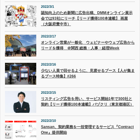
2022/3/1
認知向上のため新聞に広告出稿、DMMオンライン展示
会では93社にリーチ【リード獲得100本連載】 画屋
（大阪府豊中市）
2022/2/17
オンライン営業が一般化 ウェビナーやウェブ広告から
リードを獲得 ＠関西 総務・人事・経理Week
2022/2/16
少ない人員で回せるように、見渡せるブース【人が集ま
るブース特集】#266
2022/2/15
リスティング広告を用い、サービス開始1年で300社と
契約【リード獲得100本連載】バヅクリ（東京都港区）
2022/2/10
Sansan、契約業務を一括管理するサービス『Contract
One』提供開始