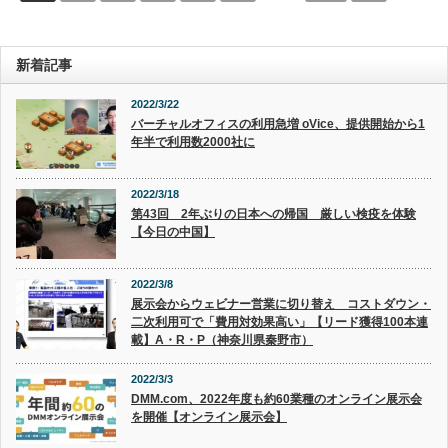
新着記事
2022/3/22
バーチャルオフィスの利用急増 oVice、提供開始から1
年半で利用数2000社に
2022/3/18
第43回 2年ぶりの日本への帰国 厳しい検疫を体験
【今日の中国】
2022/3/8
展示会からウェビナー営業に切り替え コストダウン・
二次利用可で「費用対効果高い」【リード獲得100本連
載】A・R・P（神奈川県秦野市）
2022/3/3
DMM.com、2022年度も約60業種のオンライン展示会
を開催【オンライン展示会】