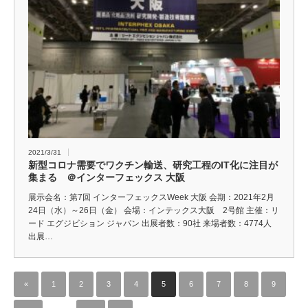
2021/3/31
新型コロナ需要でワクチン輸送、研究工程のIT化に注目が
集まる ＠インターフェックス 大阪
展示会名：第7回 インターフェックスWeek 大阪 会期：2021年2月
24日（水）～26日（金） 会場：インテックス大阪 2号館 主催：リ
ード エグジビション ジャパン 出展者数：90社 来場者数：4774人
出展…
«
1
2
3
4
5
6
7
8
9