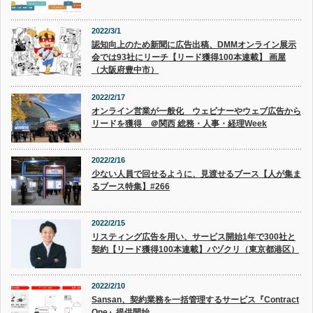
2022/3/1
認知向上のため新聞に広告出稿、DMMオンライン展示
会では93社にリーチ【リード獲得100本連載】 画屋
（大阪府豊中市）
2022/2/17
オンライン営業が一般化 ウェビナーやウェブ広告から
リードを獲得 ＠関西 総務・人事・経理Week
2022/2/16
少ない人員で回せるように、見渡せるブース【人が集ま
るブース特集】#266
2022/2/15
リスティング広告を用い、サービス開始1年で300社と
契約【リード獲得100本連載】バヅクリ（東京都港区）
2022/2/10
Sansan、契約業務を一括管理するサービス『Contract
One』提供開始