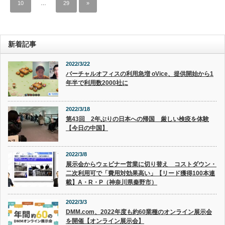
10
…
29
»
新着記事
2022/3/22
バーチャルオフィスの利用急増 oVice、提供開始から1
年半で利用数2000社に
2022/3/18
第43回 2年ぶりの日本への帰国 厳しい検疫を体験
【今日の中国】
2022/3/8
展示会からウェビナー営業に切り替え コストダウン・
二次利用可で「費用対効果高い」【リード獲得100本連
載】A・R・P（神奈川県秦野市）
2022/3/3
DMM.com、2022年度も約60業種のオンライン展示会
を開催【オンライン展示会】