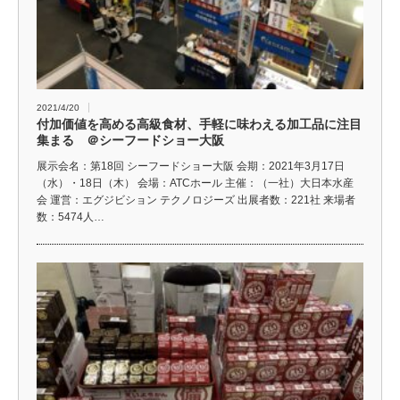
2021/4/20
付加価値を高める高級食材、手軽に味わえる加工品に注目
集まる ＠シーフードショー大阪
展示会名：第18回 シーフードショー大阪 会期：2021年3月17日
（水）・18日（木） 会場：ATCホール 主催：（一社）大日本水産
会 運営：エグジビション テクノロジーズ 出展者数：221社 来場者
数：5474人…