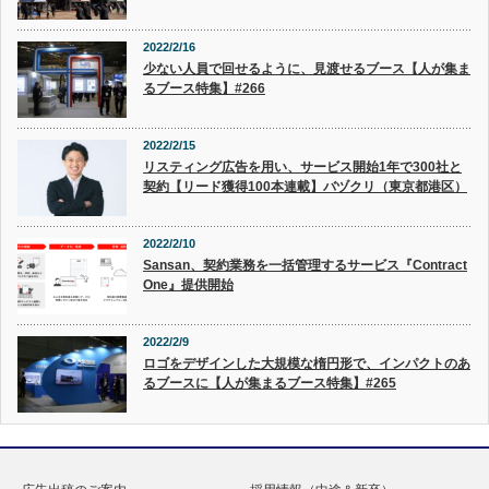
2022/2/16
少ない人員で回せるように、見渡せるブース【人が集ま
るブース特集】#266
2022/2/15
リスティング広告を用い、サービス開始1年で300社と
契約【リード獲得100本連載】バヅクリ（東京都港区）
2022/2/10
Sansan、契約業務を一括管理するサービス『Contract
One』提供開始
2022/2/9
ロゴをデザインした大規模な楕円形で、インパクトのあ
るブースに【人が集まるブース特集】#265