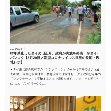
2021/3/25
昨年禁止したタイの旧正月、政府が実施を発表 ＠タイ･
バンコク【3月20日／新型コロナウイルス世界の反応・現
地レポ】
▲タイ東北部の農村での『ソンクラーン』の水かけ祭りの様子（過
去画像） 企業は長期休暇 教育現場では混乱も タイ政府は今年の
『ソンクラーン』を実施する方向で調整を進めていることを明らか
にした。ソンクラーンは…