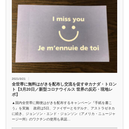
2021/3/21
全世帯に無料はがきを配布し交流を促す＠カナダ・トロン
ト【3月20日／新型コロナウイルス 世界の反応・現地レ
ポ】
▲国内全世帯に郵便はがきを配布するキャンペーン『手紙を書こ
う』を実施 政府は5日、ファイザーとモデルナ、アストラゼネカ
に続き、ジョンソン・エンド・ジョンソン（アメリカ・ニュージャ
ージー州）のワクチンの使用も承認…