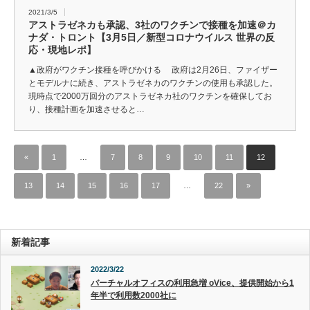
2021/3/5
アストラゼネカも承認、3社のワクチンで接種を加速＠カ
ナダ・トロント【3月5日／新型コロナウイルス 世界の反
応・現地レポ】
▲政府がワクチン接種を呼びかける 政府は2月26日、ファイザー
とモデルナに続き、アストラゼネカのワクチンの使用も承認した。
現時点で2000万回分のアストラゼネカ社のワクチンを確保してお
り、接種計画を加速させると…
«
1
…
7
8
9
10
11
12
13
14
15
16
17
…
22
»
新着記事
2022/3/22
バーチャルオフィスの利用急増 oVice、提供開始から1
年半で利用数2000社に