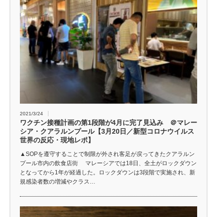
2021/3/24
ワクチン接種計画の第1段階が4月に完了見込み ＠マレー
シア・クアラルンプール【3月20日／新型コロナウイルス
世界の反応・現地レポ】
▲SOPを遵守することで制限が外され客足が戻ってきたクアラルン
プール市内の飲食店街 マレーシアでは18日、全土がロックダウン
となってから1年が経過した。ロックダウンは3段階で実施され、新
規感染者数の増減やクラス…