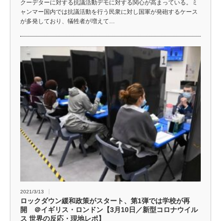
クーデターに対する抗議活動デモに対する関心が高まっている。ミ
ャンマー国内では抗議活動を行う民衆に対し国軍が発砲するケース
が多発しており、犠牲者が増えて…
2021/3/13
ロックダウン緩和政策がスタート、第1弾では学校が再
開 ＠イギリス・ロンドン【3月10日／新型コロナウイル
ス 世界の反応・現地レポ】