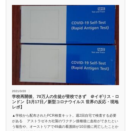
2021/3/20
学校再開後、70万人の生徒が登校できず ＠イギリス・ロ
ンドン【3月17日／新型コロナウイルス 世界の反応・現地
レポ】
▲学校から配布されたPCR検査キット。週2回自宅で検査する必要
がある アストラゼネカ社製のワクチン接種後に血栓ができたとい
う報告や、オーストリアで49歳の看護師が10日後に死亡したことか