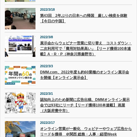
2022/3/18
第43回 2年ぶりの日本への帰国 厳しい検疫を体験
【今日の中国】
2022/3/8
展示会からウェビナー営業に切り替え コストダウン・
二次利用可で「費用対効果高い」【リード獲得100本連
載】A・R・P（神奈川県秦野市）
2022/3/3
DMM.com、2022年度も約60業種のオンライン展示会
を開催【オンライン展示会】
2022/3/1
認知向上のため新聞に広告出稿、DMMオンライン展示
会では93社にリーチ【リード獲得100本連載】 画屋
（大阪府豊中市）
2022/2/17
オンライン営業が一般化 ウェビナーやウェブ広告から
リードを獲得 ＠関西 総務・人事・経理Week