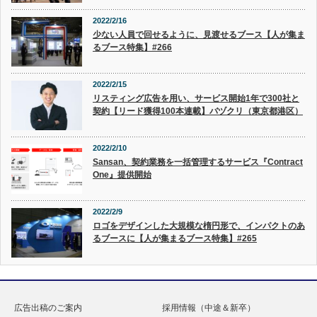
2022/2/16
少ない人員で回せるように、見渡せるブース【人が集ま
るブース特集】#266
2022/2/15
リスティング広告を用い、サービス開始1年で300社と
契約【リード獲得100本連載】バヅクリ（東京都港区）
2022/2/10
Sansan、契約業務を一括管理するサービス『Contract
One』提供開始
2022/2/9
ロゴをデザインした大規模な楕円形で、インパクトのあ
るブースに【人が集まるブース特集】#265
広告出稿のご案内
採用情報（中途＆新卒）