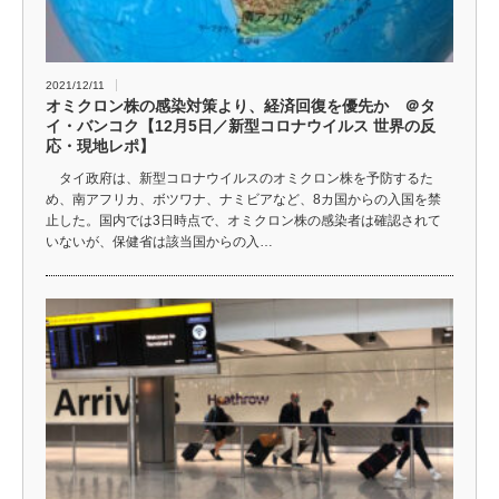
2021/12/11
オミクロン株の感染対策より、経済回復を優先か ＠タ
イ・バンコク【12月5日／新型コロナウイルス 世界の反
応・現地レポ】
タイ政府は、新型コロナウイルスのオミクロン株を予防するた
め、南アフリカ、ボツワナ、ナミビアなど、8カ国からの入国を禁
止した。国内では3日時点で、オミクロン株の感染者は確認されて
いないが、保健省は該当国からの入…