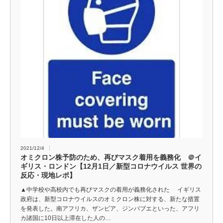
2021/12/4
オミクロン株予防のため、再びマスク着用を義務化 ＠イ
ギリス・ロンドン【12月1日／新型コロナウイルス 世界の
反応・現地レポ】
▲中学校や高校内でも再びマスクの着用が義務化された イギリス
政府は、新型コロナウイルスのオミクロン株に対する、新たな措置
を発表した。南アフリカ、ザンビア、ジンバブエといった、アフリ
カ諸国に10日以上滞在した人の…