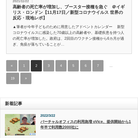
2021/11/22
高齢者の死亡率が増加し、ブースター接種を急ぐ ＠イギ
リス・ロンドン【11月17日／新型コロナウイルス 世界の
反応・現地レポ】
▲筆者が今年子どものために用意したアドベントカレンダー 新型
コロナウイルスに感染した70歳以上の高齢者や、基礎疾患を持つ人
の死亡率が増加した。政府は、2回目のワクチン接種から6カ月が過
ぎ、免疫が落ちていることが…
«
1
2
3
4
5
6
7
…
19
»
新着記事
2022/3/22
バーチャルオフィスの利用急増 oVice、提供開始から1
年半で利用数2000社に