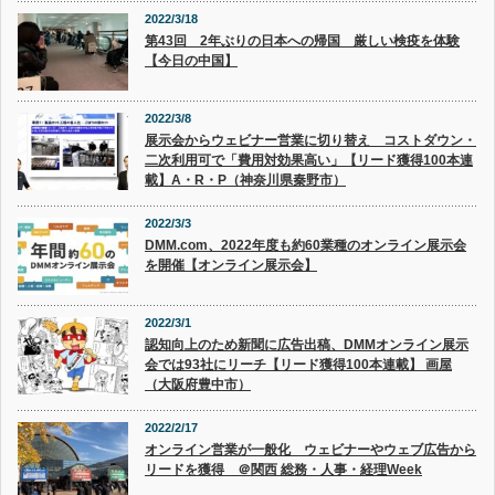
2022/3/18
第43回 2年ぶりの日本への帰国 厳しい検疫を体験
【今日の中国】
2022/3/8
展示会からウェビナー営業に切り替え コストダウン・
二次利用可で「費用対効果高い」【リード獲得100本連
載】A・R・P（神奈川県秦野市）
2022/3/3
DMM.com、2022年度も約60業種のオンライン展示会
を開催【オンライン展示会】
2022/3/1
認知向上のため新聞に広告出稿、DMMオンライン展示
会では93社にリーチ【リード獲得100本連載】 画屋
（大阪府豊中市）
2022/2/17
オンライン営業が一般化 ウェビナーやウェブ広告から
リードを獲得 ＠関西 総務・人事・経理Week