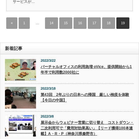
サービスが…
«
1
…
14
15
16
17
18
19
新着記事
2022/3/22
バーチャルオフィスの利用急増 oVice、提供開始から1
年半で利用数2000社に
2022/3/18
第43回 2年ぶりの日本への帰国 厳しい検疫を体験
【今日の中国】
2022/3/8
展示会からウェビナー営業に切り替え コストダウン・
二次利用可で「費用対効果高い」【リード獲得100本連
載】A・R・P（神奈川県秦野市）