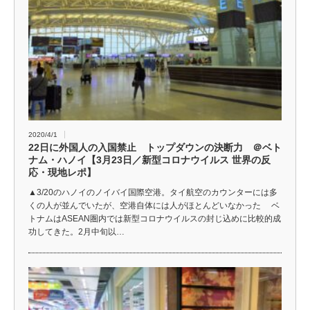
2020/4/1
22日に外国人の入国禁止 トップダウンの決断力 ＠ベト
ナム・ハノイ【3月23日／新型コロナウイルス 世界の反
応・現地レポ】
▲3/20のハノイのノイバイ国際空港。タイ航空のカウンターには多
くの人が並んでいたが、空港自体には人がほとんどいなかった ベ
トナムはASEAN圏内では新型コロナウイルスの封じ込めに比較的成
功してきた。2月中旬以…