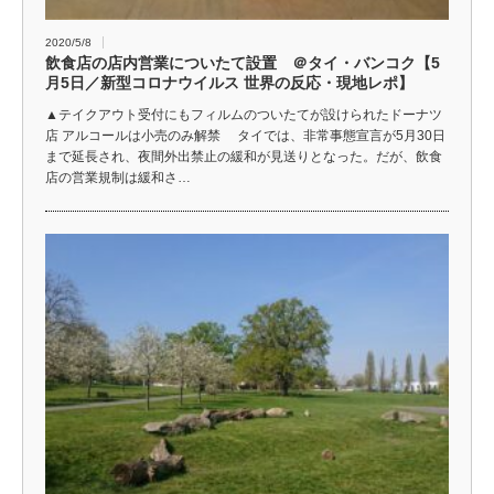
2020/5/8
飲食店の店内営業についたて設置 ＠タイ・バンコク【5
月5日／新型コロナウイルス 世界の反応・現地レポ】
▲テイクアウト受付にもフィルムのついたてが設けられたドーナツ
店 アルコールは小売のみ解禁 タイでは、非常事態宣言が5月30日
まで延長され、夜間外出禁止の緩和が見送りとなった。だが、飲食
店の営業規制は緩和さ…