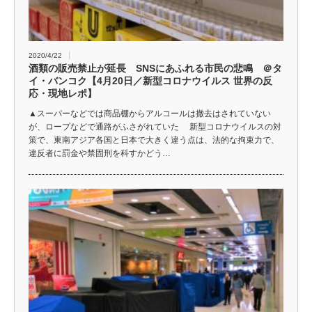
2020/4/22
酒類の販売禁止が延長 SNSにあふれる市民の悲鳴 ＠タ
イ・バンコク【4月20日／新型コロナウイルス 世界の反
応・現地レポ】
▲スーパーなどでは商品棚からアルコールは撤去はされていない
が、ロープなどで通路がふさがれていた 新型コロナウイルスの対
策で、東南アジア各国と日本で大きく違う点は、法的な拘束力で、
違反者に罰金や禁固刑を科すかどう…