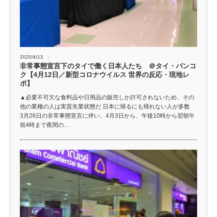
2020/4/13
非常事態宣言下のタイで働く日本人たち ＠タイ・バンコ
ク【4月12日／新型コロナウイルス 世界の反応・現地レ
ポ】
▲必要不可欠な食料品や日用品の販売しか許可されないため、その
他の業種の人は実質失業状態だ 日本に帰るにも帰れない人が多数
3月26日の非常事態宣言に伴い、4月3日から、午後10時から翌朝午
前4時まで夜間の…