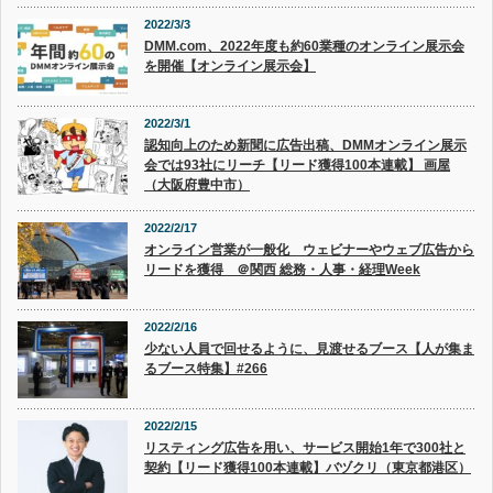
2022/3/3
DMM.com、2022年度も約60業種のオンライン展示会
を開催【オンライン展示会】
2022/3/1
認知向上のため新聞に広告出稿、DMMオンライン展示
会では93社にリーチ【リード獲得100本連載】 画屋
（大阪府豊中市）
2022/2/17
オンライン営業が一般化 ウェビナーやウェブ広告から
リードを獲得 ＠関西 総務・人事・経理Week
2022/2/16
少ない人員で回せるように、見渡せるブース【人が集ま
るブース特集】#266
2022/2/15
リスティング広告を用い、サービス開始1年で300社と
契約【リード獲得100本連載】バヅクリ（東京都港区）