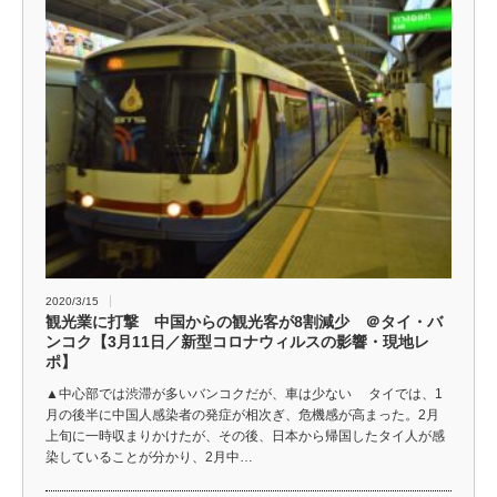
2020/3/15
観光業に打撃 中国からの観光客が8割減少 ＠タイ・バ
ンコク【3月11日／新型コロナウィルスの影響・現地レ
ポ】
▲中心部では渋滞が多いバンコクだが、車は少ない タイでは、1
月の後半に中国人感染者の発症が相次ぎ、危機感が高まった。2月
上旬に一時収まりかけたが、その後、日本から帰国したタイ人が感
染していることが分かり、2月中…