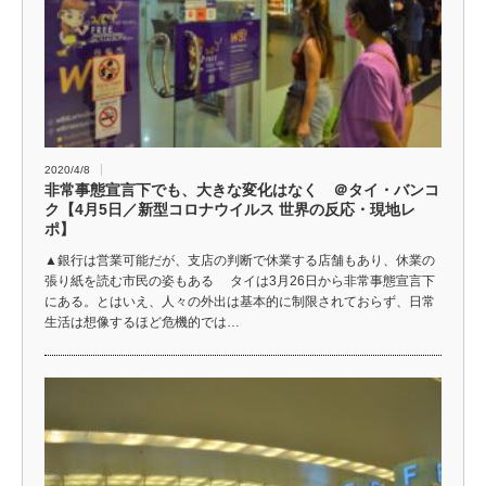
2020/4/8
非常事態宣言下でも、大きな変化はなく ＠タイ・バンコ
ク【4月5日／新型コロナウイルス 世界の反応・現地レ
ポ】
▲銀行は営業可能だが、支店の判断で休業する店舗もあり、休業の
張り紙を読む市民の姿もある タイは3月26日から非常事態宣言下
にある。とはいえ、人々の外出は基本的に制限されておらず、日常
生活は想像するほど危機的では…