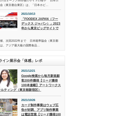
月27日オープン30分後のサイトの様子 日本ホ
会（東京都台東区）は、「日本ホビ…
2021/10/13
「FOODEX JAPAN（フー
デックス ジャパン）」2023
年から東京ビッグサイトで
催、次回2022年まで 日本能率協会（東京都
は、アジア最大級の国際食品…
ライン展示会「体感」レポ
2021/12/21
Google検索から毎月新規顧
客200件獲得【リード獲得
100本連載】アートワークス
サルティング（東京都新宿区）
2021/10/26
カード制作事業はウェブ広
告が好調、アプリ制作事業
は電話営業【リード獲得100