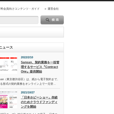
有料会員向けコンテンツ・ガイド
運営会社
ニュース
2022/2/10
Sansan、契約業務を一括管
理するサービス『Contract
One』提供開始
san（東京都渋谷区）は、紙から電子契約まで、
る形式の契約業務をオンライン上で一元管…
2021/10/27
「日本ホビーショー」存続
のためクラウドファンディ
ングを開始