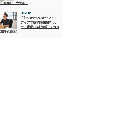
載】研美社（大阪市）
2022/1/4
広告をかけないオウンドメ
ディアで顧客情報獲得【リ
ード獲得100本連載】ミカタ
京都千代田区）