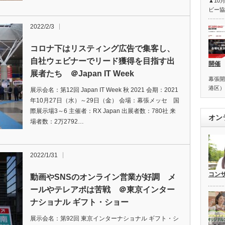
▲10
ビー協
2022/2/3
コロナ下はリスティング広告で集客し、
自社ウェビナーでリード獲得を目指す出
開催
展者たち ＠Japan IT Week
幕張開
港区）
展示会名：第12回 Japan IT Week 秋 2021 会期：2021
年10月27日（水）～29日（金） 会場：幕張メッセ 国
際展示場3～6 主催者：RX Japan 出展者数：780社 来
オン
場者数：2万2792…
2022/1/31
コン
動画やSNSのオンライン営業が好調 メ
ールやテレアポは苦戦 ＠東京インター
ナショナル ギフト・ショー
展示会名：第92回 東京インターナショナル ギフト・シ