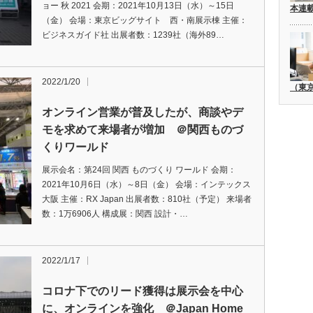
ョー 秋 2021 会期：2021年10月13日（水）～15日
本連
（金） 会場：東京ビッグサイト 西・南展示棟 主催：
ビジネスガイド社 出展者数：1239社（海外89…
2022/1/20
（東
オンライン営業が普及したが、商談やデ
モを求めて来場者が増加 ＠関西ものづ
くりワールド
展示会名：第24回 関西 ものづくり ワールド 会期：
2021年10月6日（水）～8日（金） 会場：インテックス
大阪 主催：RX Japan 出展者数：810社（予定） 来場者
数：1万6906人 構成展：関西 設計・…
2022/1/17
コロナ下でのリード獲得は展示会を中心
に、オンラインを強化 ＠Japan Home