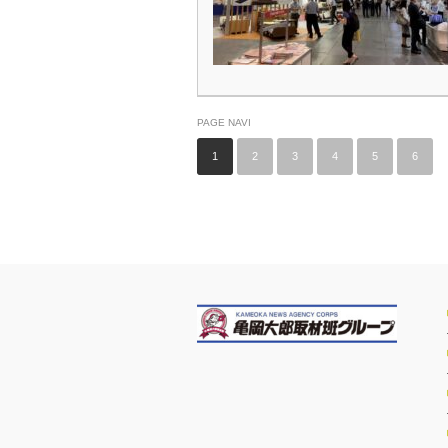
PAGE NAVI
1
2
3
4
5
6