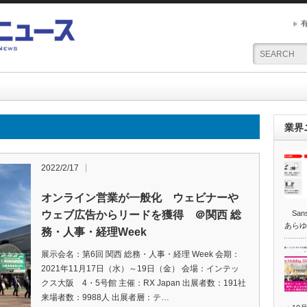
業界
2022/2/17
オンライン営業が一般化 ウェビナーや
ウェブ広告からリードを獲得 ＠関西 総
San
あらゆ
務・人事・経理Week
展示会名：第6回 関西 総務・人事・経理 Week 会期：
2021年11月17日（水）～19日（金） 会場：インテッ
クス大阪 4・5号館 主催：RX Japan 出展者数：191社
来場者数：9988人 出展者層：テ…