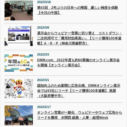
2022/3/18
第43回 2年ぶりの日本への帰国 厳しい検疫を体験
【今日の中国】
2022/3/8
展示会からウェビナー営業に切り替え コストダウン・
二次利用可で「費用対効果高い」【リード獲得100本連
載】A・R・P（神奈川県秦野市）
2022/3/3
DMM.com、2022年度も約60業種のオンライン展示会
を開催【オンライン展示会】
2022/3/1
認知向上のため新聞に広告出稿、DMMオンライン展示
会では93社にリーチ【リード獲得100本連載】 画屋
（大阪府豊中市）
2022/2/17
オンライン営業が一般化 ウェビナーやウェブ広告から
リードを獲得 ＠関西 総務・人事・経理Week