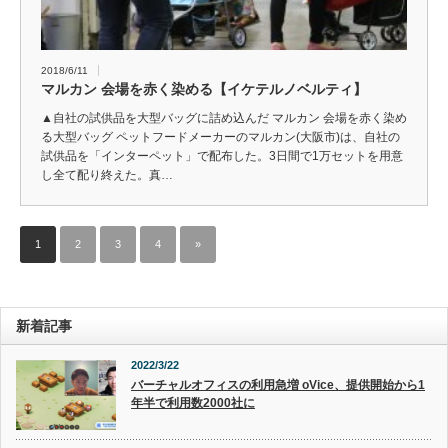
2018/6/11
マルカン 会場を赤く染める【イケテルノベルティ】
▲自社の試供品を大型バッグに詰め込んだ マルカン 会場を赤く染め
る大型バッグ ペットフードメーカーのマルカン(大阪市)は、自社の
試供品を「インターペット」で配布した。3日間で1万セットを用意
し全て配り終えた。真…
1
2
3
4
»
新着記事
2022/3/22
バーチャルオフィスの利用急増 oVice、提供開始から1
年半で利用数2000社に