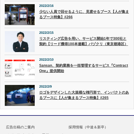
2022/2/16
少ない人員で回せるように、見渡せるブース【人が集ま
るブース特集】#266
2022/2/15
リスティング広告を用い、サービス開始1年で300社と
契約【リード獲得100本連載】バヅクリ（東京都港区）
2022/2/10
Sansan、契約業務を一括管理するサービス『Contract
One』提供開始
2022/2/9
ロゴをデザインした大規模な楕円形で、インパクトのあ
るブースに【人が集まるブース特集】#265
広告出稿のご案内
採用情報（中途＆新卒）