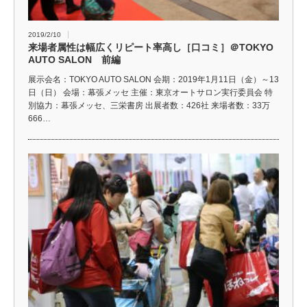
2019/2/10
来場者属性は幅広くリピート率高し［口コミ］＠TOKYO
AUTO SALON 前編
展示会名：TOKYO AUTO SALON 会期：2019年1月11日（金）～13
日（日） 会場：幕張メッセ 主催：東京オートサロン実行委員会 特
別協力：幕張メッセ、三栄書房 出展者数：426社 来場者数：33万
666…