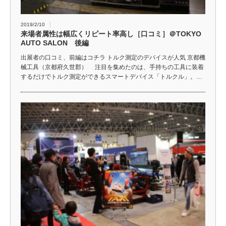
2019/2/10
来場者属性は幅広くリピート率高し［口コミ］＠TOKYO
AUTO SALON 後編
出展者の口コミ、前編はコチラ トルク測定のデバイスが人気 京都機
械工具（京都府久世郡） 注目を集めたのは、手持ちの工具に装着
するだけでトルク測定ができるスマートデバイス「トルクル」。…