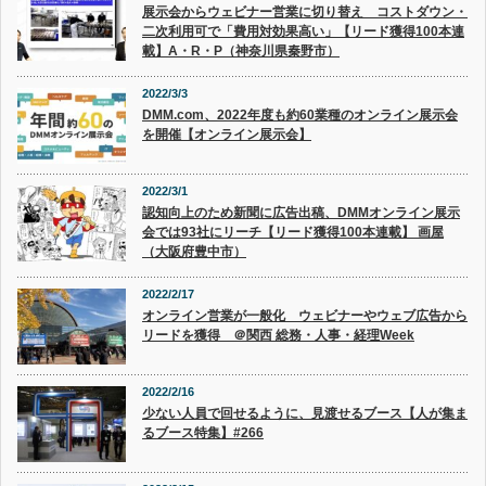
展示会からウェビナー営業に切り替え コストダウン・
二次利用可で「費用対効果高い」【リード獲得100本連
載】A・R・P（神奈川県秦野市）
2022/3/3
DMM.com、2022年度も約60業種のオンライン展示会
を開催【オンライン展示会】
2022/3/1
認知向上のため新聞に広告出稿、DMMオンライン展示
会では93社にリーチ【リード獲得100本連載】 画屋
（大阪府豊中市）
2022/2/17
オンライン営業が一般化 ウェビナーやウェブ広告から
リードを獲得 ＠関西 総務・人事・経理Week
2022/2/16
少ない人員で回せるように、見渡せるブース【人が集ま
るブース特集】#266