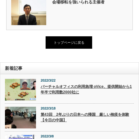
会場移転を強いられる主催者
トップページに戻る
新着記事
2022/3/22
バーチャルオフィスの利用急増 oVice、提供開始から1
年半で利用数2000社に
2022/3/18
第43回 2年ぶりの日本への帰国 厳しい検疫を体験
【今日の中国】
2022/3/8