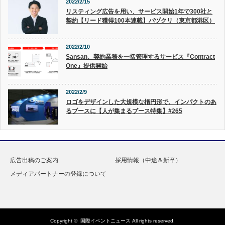
2022/2/15
リスティング広告を用い、サービス開始1年で300社と
契約【リード獲得100本連載】バヅクリ（東京都港区）
2022/2/10
Sansan、契約業務を一括管理するサービス『Contract
One』提供開始
2022/2/9
ロゴをデザインした大規模な楕円形で、インパクトのあ
るブースに【人が集まるブース特集】#265
広告出稿のご案内
採用情報（中途＆新卒）
メディアパートナーの登録について
Copyright ©
国際イベントニュース
All rights reserved.