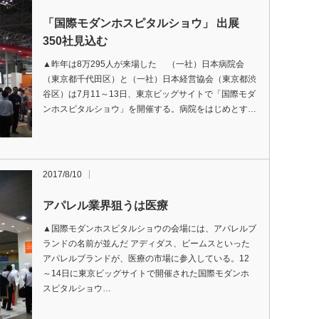
「国際モダンホスピタルショウ」 出展
350社見込む
▲昨年は8万295人が来場した （一社）日本病院会
（東京都千代田区）と（一社）日本経営協会（東京都渋
谷区）は7月11～13日、東京ビッグサイトで「国際モダ
ンホスピタルショウ」を開催する。病院をはじめとす…
2017/8/10
アパレル業界狙うは医療
▲国際モダンホスピタルショウの会場には、アパレルブ
ランドの名前が並んだ アディダス、ビームスといった
アパレルブランドが、医療の市場に参入している。12
～14日に東京ビッグサイトで開催された国際モダンホ
スピタルショウ…