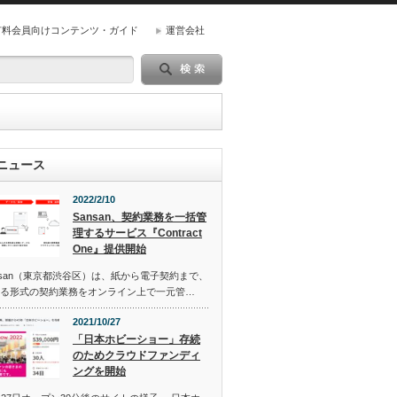
有料会員向けコンテンツ・ガイド
運営会社
ニュース
2022/2/10
Sansan、契約業務を一括管
理するサービス『Contract
One』提供開始
san（東京都渋谷区）は、紙から電子契約まで、
る形式の契約業務をオンライン上で一元管…
2021/10/27
「日本ホビーショー」存続
のためクラウドファンディ
ングを開始