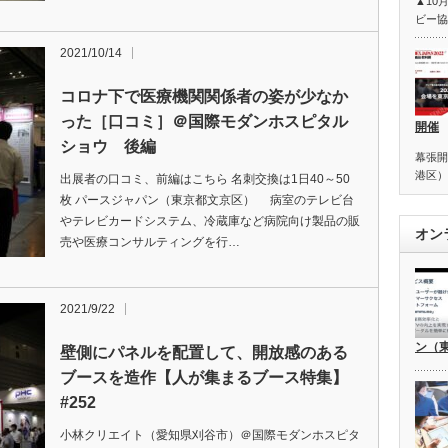
▲10
ビー協
2021/10/14
コロナ下で医療機関関係者の姿が少なか
った［口コミ］＠国際モダンホスピタル
開催
ショウ 後編
幕張開
港区）
出展者の口コミ、前編はこちら 名刺交換は1日40～50
枚 パースジャパン（東京都文京区） 病室のテレビ台
やテレビカードシステム、冷蔵庫など病院向け製品の販
オン
売や医療コンサルティングを行…
2021/9/22
ン（
壁側にパネルを配置して、開放感のある
ブースを造作【人が集まるブース特集】
#252
小林クリエイト（愛知県刈谷市）＠国際モダンホスピタ