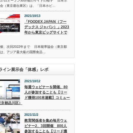
月27日オープン30分後のサイトの様子 日本ホ
会（東京都台東区）は、「日本ホビ…
2021/10/13
「FOODEX JAPAN（フー
デックス ジャパン）」2023
年から東京ビッグサイトで
催、次回2022年まで 日本能率協会（東京都
は、アジア最大級の国際食品…
ライン展示会「体感」レポ
2021/10/12
毎週ウェビナーを開催、80
人が参加することも【リー
ド獲得100本連載】コミュー
東京都品川区）
2021/11/2
教育関係者を集め毎月ウェ
ビナー2、3回開催 800人
参加することも【リード獲