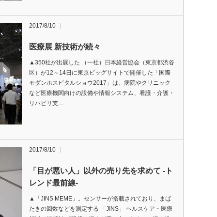
2017/8/10
医療展 新技術が続々
▲350社が出展した （一社）日本経営協会（東京都渋谷
区）が12～14日に東京ビッグサイトで開催した「国際
モダンホスピタルショウ2017」は、病院やクリニック
など医療機関向けの設備や情報システム、看護・介護・
リハビリ支…
2017/8/10
「目が悪い人」以外の売り先を求めて -ト
レンド最前線-
▲「JINS MEME」。センサーが搭載されており、まば
たきの回数などを測定する 「JINS」 ヘルスケア・医療