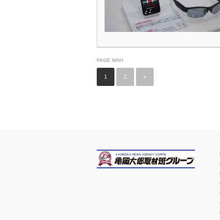
PAGE NAVI
1
2
»