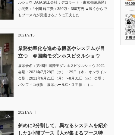
ルショウ DATA 施工会社：デコラート（東京都練馬区）
得1
小間数：4小間 施工費：350万～380万円 ▲遠くからで
もブース内が見通せるように工夫した …
2021/9/15
ド獲得
業務効率化を進める機器やシステムが目
立つ ＠国際モダンホスピタルショウ
展示会名：第48回 国際モダンホスピタルショウ 2021
会期：2021年7月28日（水）・29日（木） オンライン
会期：2021年6月21日（月）〜8月31日（火） 会場：
パシフィコ横浜 展示ホールC・D 主催：（…
2021/9/8
斜めに2分割して、異なるシステムを紹介
した1小間ブース【人が集まるブース特