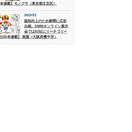
00本連載】モノグサ（東京都文京区）
2022/3/1
認知向上のため新聞に広告
出稿、DMMオンライン展示
会では93社にリーチ【リー
100本連載】 画屋（大阪府豊中市）