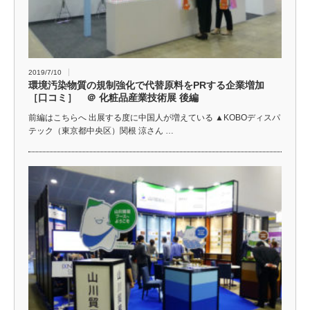
2019/7/10
環境汚染物質の規制強化で代替原料をPRする企業増加
［口コミ］ ＠ 化粧品産業技術展 後編
前編はこちらへ 出展する度に中国人が増えている ▲KOBOディスパ
テック（東京都中央区）関根 涼さん …