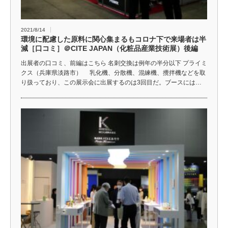
2021/8/14
環境に配慮した原料に関心集まるもコロナ下で来場者は半
減［口コミ］＠CITE JAPAN（化粧品産業技術展）後編
出展者の口コミ、前編はこちら 名刺交換は例年の半分以下 プライミ
クス（兵庫県淡路市） 乳化機、分散機、混練機、攪拌機などを取
り扱っており、この展示会に出展するのは3回目だ。ブースには…