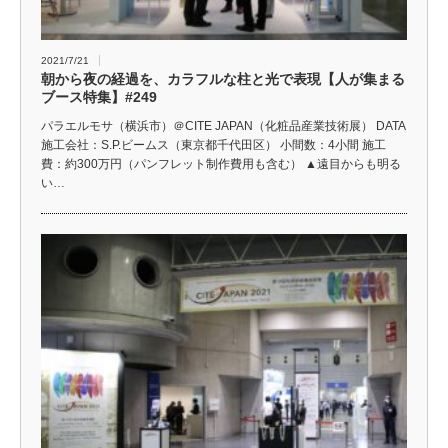
2021/7/21
朝から夜の経過を、カラフルな柱と光で表現【人が集まる
ブース特集】#249
パラエルモサ（横浜市）＠CITE JAPAN（化粧品産業技術展） DATA
施工会社：S.P.ビームス（東京都千代田区） 小間数：4小間 施工
費：約300万円（パンフレット制作費用も含む） ▲遠目からも明る
い…