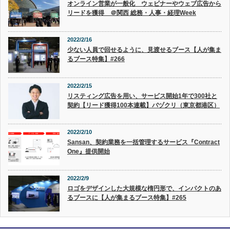
オンライン営業が一般化 ウェビナーやウェブ広告から
リードを獲得 ＠関西 総務・人事・経理Week
2022/2/16
少ない人員で回せるように、見渡せるブース【人が集ま
るブース特集】#266
2022/2/15
リスティング広告を用い、サービス開始1年で300社と
契約【リード獲得100本連載】バヅクリ（東京都港区）
2022/2/10
Sansan、契約業務を一括管理するサービス『Contract
One』提供開始
2022/2/9
ロゴをデザインした大規模な楕円形で、インパクトのあ
るブースに【人が集まるブース特集】#265