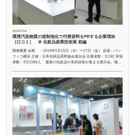
2019/7/10
環境汚染物質の規制強化で代替原料をPRする企業増加
［口コミ］ ＠ 化粧品産業技術展 前編
開催概要 会期 ：2019年5月15日（水）〜17日（金） 会場：パシ
フィコ横浜 主催：日本化粧品原料協会連合会 出展者数：313社 来場
者数：4万1586人 最新の化粧品や美容技術が集まる展示会。隔…