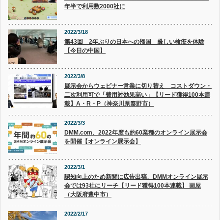
年半で利用数2000社に
2022/3/18
第43回 2年ぶりの日本への帰国 厳しい検疫を体験
【今日の中国】
2022/3/8
展示会からウェビナー営業に切り替え コストダウン・
二次利用可で「費用対効果高い」【リード獲得100本連
載】A・R・P（神奈川県秦野市）
2022/3/3
DMM.com、2022年度も約60業種のオンライン展示会
を開催【オンライン展示会】
2022/3/1
認知向上のため新聞に広告出稿、DMMオンライン展示
会では93社にリーチ【リード獲得100本連載】 画屋
（大阪府豊中市）
2022/2/17