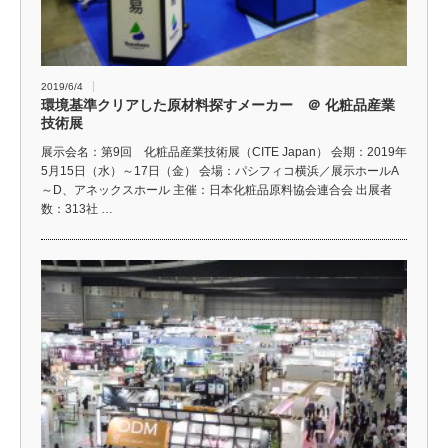
2019/6/4
環境基準クリアした原材料探すメーカー ＠ 化粧品産業
技術展
展示会名：第9回 化粧品産業技術展（CITE Japan） 会期：2019年
5月15日（水）～17日（金） 会場：パシフィコ横浜／展示ホールA
～D、アネックスホール 主催：日本化粧品原料協会連合会 出展者
数：313社 …