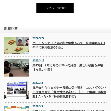
トップページに戻る
新着記事
2022/3/22
バーチャルオフィスの利用急増 oVice、提供開始から1
年半で利用数2000社に
2022/3/18
第43回 2年ぶりの日本への帰国 厳しい検疫を体験
【今日の中国】
2022/3/8
展示会からウェビナー営業に切り替え コストダウン・
二次利用可で「費用対効果高い」【リード獲得100本連
載】A・R・P（神奈川県秦野市）
2022/3/3