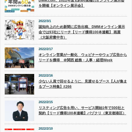
DMM.com、2022年度も約60業種のオンライン展示会
を開催【オンライン展示会】
2022/3/1
認知向上のため新聞に広告出稿、DMMオンライン展示
会では93社にリーチ【リード獲得100本連載】 画屋
（大阪府豊中市）
2022/2/17
オンライン営業が一般化 ウェビナーやウェブ広告から
リードを獲得 ＠関西 総務・人事・経理Week
2022/2/16
少ない人員で回せるように、見渡せるブース【人が集ま
るブース特集】#266
2022/2/15
リスティング広告を用い、サービス開始1年で300社と
契約【リード獲得100本連載】バヅクリ（東京都港区）
2022/2/10