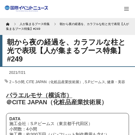
Home
人が集まるブース特集
朝から夜の経過を、カラフルな柱と光で表現【人が
集まるブース特集】#249
朝から夜の経過を、カラフルな柱と
光で表現【人が集まるブース特集】
#249
2021/7/21
2～5小間
,
CITE JAPAN（化粧品産業技術展）
,
S.P.ビームス
,
健康・美容
パラエルモサ（横浜市）
＠CITE JAPAN（化粧品産業技術展）
DATA
施工会社：S.P.ビームス（東京都千代田区）
小間数：4小間
施工費：約300万円（パンフレット制作費用も含む）