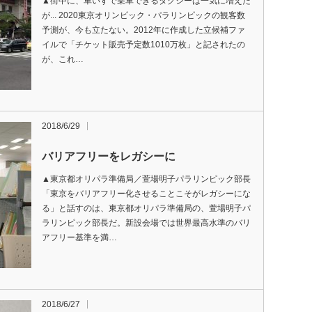
▲街中に、車いすで乗車できるタクシーは一気に増えた
が... 2020東京オリンピック・パラリンピックの観客数
予測が、今も立たない。2012年に作成した立候補ファ
イルで「チケット販売予定数1010万枚」と記されたの
が、これ…
2018/6/29
バリアフリーをレガシーに
▲東京都オリパラ準備局／萱場明子パラリンピック部長
「東京をバリアフリー化させることこそがレガシーにな
る」と話すのは、東京都オリパラ準備局の、萱場明子パ
ラリンピック部長だ。新設会場では世界最高水準のバリ
アフリー基準を満…
2018/6/27