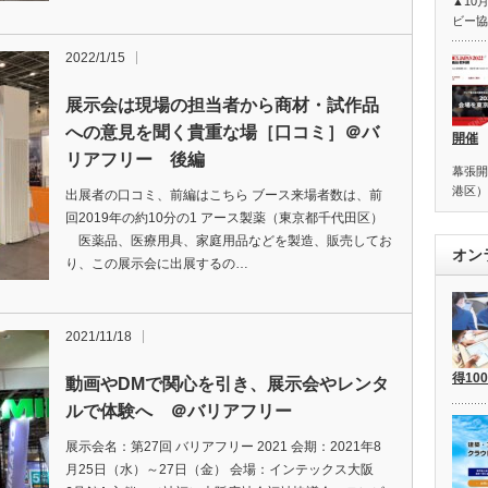
▲10
ビー協
2022/1/15
展示会は現場の担当者から商材・試作品
への意見を聞く貴重な場［口コミ］＠バ
開催
リアフリー 後編
幕張開
港区）
出展者の口コミ、前編はこちら ブース来場者数は、前
回2019年の約10分の1 アース製薬（東京都千代田区）
医薬品、医療用具、家庭用品などを製造、販売してお
オン
り、この展示会に出展するの…
2021/11/18
得1
動画やDMで関心を引き、展示会やレンタ
ルで体験へ ＠バリアフリー
展示会名：第27回 バリアフリー 2021 会期：2021年8
月25日（水）～27日（金） 会場：インテックス大阪