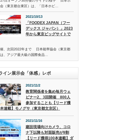
月27日オープン30分後のサイトの様子 日本ホ
会（東京都台東区）は、「日本ホビ…
2021/10/13
「FOODEX JAPAN（フー
デックス ジャパン）」2023
年から東京ビッグサイトで
催、次回2022年まで 日本能率協会（東京都
は、アジア最大級の国際食品…
ライン展示会「体感」レポ
2021/11/2
教育関係者を集め毎月ウェ
ビナー2、3回開催 800人
参加することも【リード獲
00本連載】モノグサ（東京都文京区）
2021/11/16
建設現場向けカメラ、コロ
ナ下以降も対面販売が9割
【リード獲得100本連載】ダ