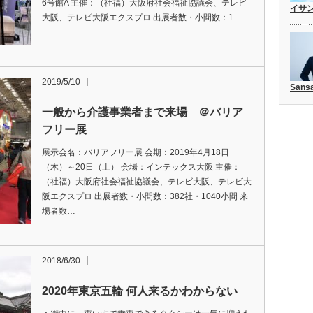
6号館A 主催：（社福）大阪府社会福祉協議会、テレビ
イサ
大阪、テレビ大阪エクスプロ 出展者数・小間数：1…
2019/5/10
San
一般から介護事業者まで来場 ＠バリア
フリー展
展示会名：バリアフリー展 会期：2019年4月18日
（木）～20日（土） 会場：インテックス大阪 主催：
（社福）大阪府社会福祉協議会、テレビ大阪、テレビ大
阪エクスプロ 出展者数・小間数：382社・1040小間 来
場者数…
2018/6/30
2020年東京五輪 何人来るかわからない