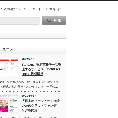
有料会員向けコンテンツ・ガイド
運営会社
ニュース
2022/2/10
Sansan、契約業務を一括管
理するサービス『Contract
One』提供開始
san（東京都渋谷区）は、紙から電子契約まで、
る形式の契約業務をオンライン上で一元管…
2021/10/27
「日本ホビーショー」存続
のためクラウドファンディ
ングを開始