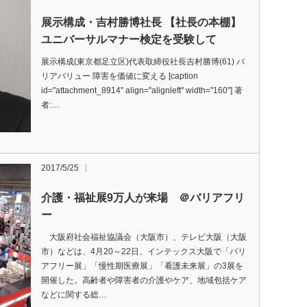
展示構成・吉村勝博社長 【社長の本棚】
ユニバーサルマナー検定を受験して
展示構成(東京都足立区)代表取締役社長吉村勝博(61) バ
リアバリュー 障害を価値に変える [caption
id="attachment_8914" align="alignleft" width="160"] 著
者:…
2017/5/25
介護・福祉展9万人が来場 ＠バリアフリ
ー
大阪府社会福祉協議会（大阪市）、テレビ大阪（大阪
市）などは、4月20～22日、インテックス大阪で「バリ
アフリー展」「慢性期医療展」「看護未来展」の3展を
開催した。高齢者や障害者の介護やケア、地域包括ケア
などに関する総…