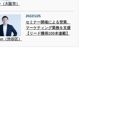
ン（大阪市）
2022/1/25
セミナー開催による営業、
マーケティング業務を支援
【リード獲得100本連載】
san（渋谷区）