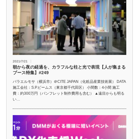
2021/7/21
朝から夜の経過を、カラフルな柱と光で表現【人が集まる
ブース特集】#249
パラエルモサ（横浜市）＠CITE JAPAN（化粧品産業技術展） DATA
施工会社：S.P.ビームス（東京都千代田区） 小間数：4小間 施工
費：約300万円（パンフレット制作費用も含む） ▲遠目からも明る
い…