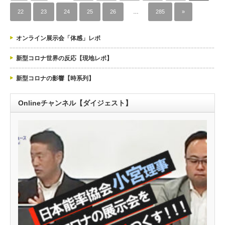
22
23
24
25
26
…
285
»
オンライン展示会「体感」レポ
新型コロナ世界の反応【現地レポ】
新型コロナの影響【時系列】
Onlineチャンネル【ダイジェスト】