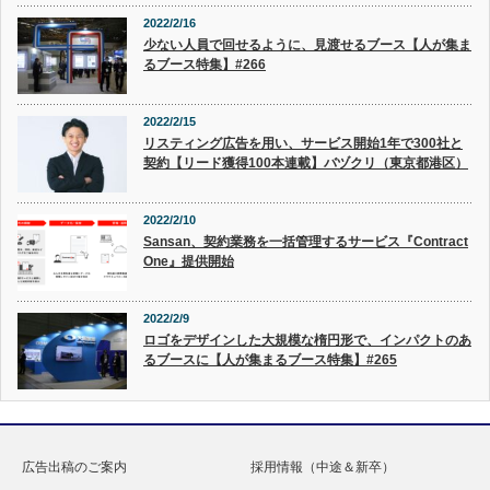
2022/2/16
少ない人員で回せるように、見渡せるブース【人が集ま
るブース特集】#266
2022/2/15
リスティング広告を用い、サービス開始1年で300社と
契約【リード獲得100本連載】バヅクリ（東京都港区）
2022/2/10
Sansan、契約業務を一括管理するサービス『Contract
One』提供開始
2022/2/9
ロゴをデザインした大規模な楕円形で、インパクトのあ
るブースに【人が集まるブース特集】#265
広告出稿のご案内
採用情報（中途＆新卒）