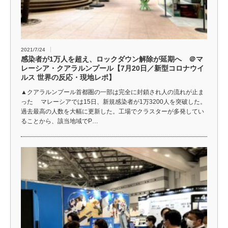
2021/7/24
感染者が1万人を超え、ロックダウン解除が延期へ ＠マ
レーシア・クアラルンプール【7月20日／新型コロナウイ
ルス 世界の反応・現地レポ】
▲クアラルンプール首都圏の一部は完全に封鎖され人の流れが止ま
った マレーシアでは15日、新規感染者が1万3200人を突破した。
過去最高の人数を大幅に更新した。工場でクラスターが多発してい
ることから、該当地域でP…