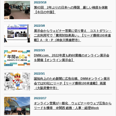
2022/3/18
第43回 2年ぶりの日本への帰国 厳しい検疫を体験
【今日の中国】
2022/3/8
展示会からウェビナー営業に切り替え コストダウン・
二次利用可で「費用対効果高い」【リード獲得100本連
載】A・R・P（神奈川県秦野市）
2022/3/3
DMM.com、2022年度も約60業種のオンライン展示会
を開催【オンライン展示会】
2022/3/1
認知向上のため新聞に広告出稿、DMMオンライン展示
会では93社にリーチ【リード獲得100本連載】 画屋
（大阪府豊中市）
2022/2/17
オンライン営業が一般化 ウェビナーやウェブ広告から
リードを獲得 ＠関西 総務・人事・経理Week