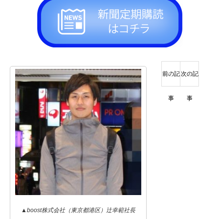
前の記
次の記
事
事
▲boost株式会社（東京都港区）辻幸範社長