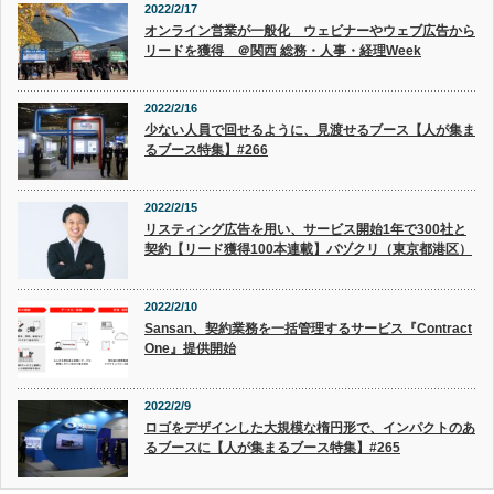
2022/2/17
オンライン営業が一般化 ウェビナーやウェブ広告から
リードを獲得 ＠関西 総務・人事・経理Week
2022/2/16
少ない人員で回せるように、見渡せるブース【人が集ま
るブース特集】#266
2022/2/15
リスティング広告を用い、サービス開始1年で300社と
契約【リード獲得100本連載】バヅクリ（東京都港区）
2022/2/10
Sansan、契約業務を一括管理するサービス『Contract
One』提供開始
2022/2/9
ロゴをデザインした大規模な楕円形で、インパクトのあ
るブースに【人が集まるブース特集】#265