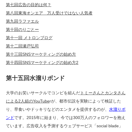
第七回広告の目的は何？
第八回東海オンエア 万人受けではない人気者
第九回ラファエル
第十回のりごとー
第十一回 メトロンブログ
第十二回瀬戸弘司
第十三回SNSマーケティングの始め方
第十四回SNSマーケティングの始め方2
第十五回水溜りボンド
大学のお笑いサークルでコンビを組んだ
トミーさんとカンタさん
による2人組のYouTube
rが、都市伝説を実験によって検証した
り、早食いやドッキリなどのエンタメを提供するのが、
水溜りボ
ンド
です。2015年に始まり、今では300万人のフォロワーを抱え
ています。広告収入を予測するウェブサービス「social blade」