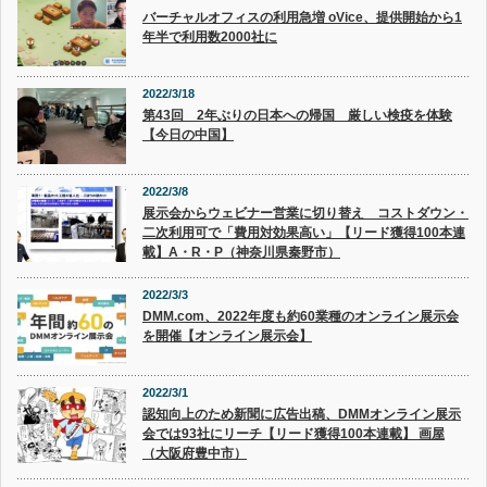
バーチャルオフィスの利用急増 oVice、提供開始から1
年半で利用数2000社に
2022/3/18
第43回 2年ぶりの日本への帰国 厳しい検疫を体験
【今日の中国】
2022/3/8
展示会からウェビナー営業に切り替え コストダウン・
二次利用可で「費用対効果高い」【リード獲得100本連
載】A・R・P（神奈川県秦野市）
2022/3/3
DMM.com、2022年度も約60業種のオンライン展示会
を開催【オンライン展示会】
2022/3/1
認知向上のため新聞に広告出稿、DMMオンライン展示
会では93社にリーチ【リード獲得100本連載】 画屋
（大阪府豊中市）