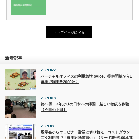
トップページに戻る
新着記事
2022/3/22
バーチャルオフィスの利用急増 oVice、提供開始から1
年半で利用数2000社に
2022/3/18
第43回 2年ぶりの日本への帰国 厳しい検疫を体験
【今日の中国】
2022/3/8
展示会からウェビナー営業に切り替え コストダウン・
二次利用可で「費用対効果高い」【リード獲得100本連