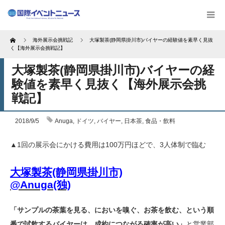
Home
海外展示会挑戦記
大塚製茶(静岡県掛川市)バイヤーの経験値を素早く見抜
く【海外展示会挑戦記】
大塚製茶(静岡県掛川市)バイヤーの経
験値を素早く見抜く【海外展示会挑
戦記】
2018/9/5
Anuga
,
ドイツ
,
バイヤー
,
日本茶
,
食品・飲料
▲1回の展示会にかける費用は100万円ほどで、3人体制で臨む
大塚製茶(静岡県掛川市)
@Anuga(独)
「サンプルの茶葉を見る、においを嗅ぐ、お茶を飲む、という順
番で試飲するバイヤーは、成約につながる確率が高い」
と営業部