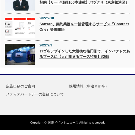
契約【リード獲得100本連載】バヅクリ（東京都港区）
2022/2/10
Sansan、契約業務を一括管理するサービス『Contract
One』提供開始
2022/2/9
ロゴをデザインした大規模な楕円形で、インパクトのあ
るブースに【人が集まるブース特集】#265
広告出稿のご案内
採用情報（中途＆新卒）
メディアパートナーの登録について
Copyright ©
国際イベントニュース
All rights reserved.