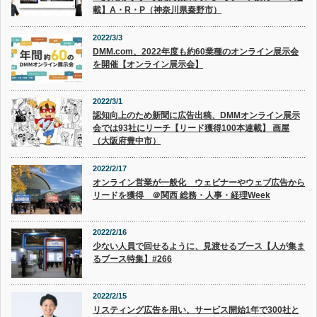
載】A・R・P（神奈川県秦野市）
2022/3/3
DMM.com、2022年度も約60業種のオンライン展示会
を開催【オンライン展示会】
2022/3/1
認知向上のため新聞に広告出稿、DMMオンライン展示
会では93社にリーチ【リード獲得100本連載】 画屋
（大阪府豊中市）
2022/2/17
オンライン営業が一般化 ウェビナーやウェブ広告から
リードを獲得 ＠関西 総務・人事・経理Week
2022/2/16
少ない人員で回せるように、見渡せるブース【人が集ま
るブース特集】#266
2022/2/15
リスティング広告を用い、サービス開始1年で300社と