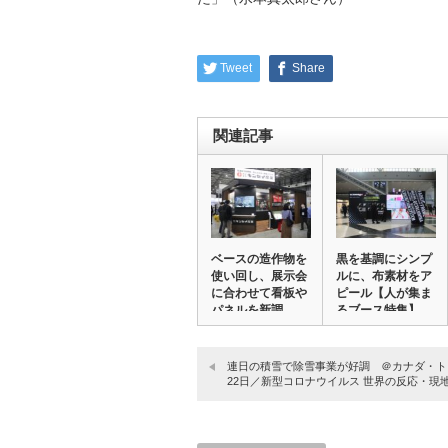
Tweet
Share
関連記事
ベースの造作物を
黒を基調にシンプ
使い回し、展示会
ルに、布素材をア
に合わせて看板や
ピール【人が集ま
パネルを新調
るブース特集】
#…
【人…
連日の積雪で除雪事業が好調 ＠カナダ・ト
22日／新型コロナウイルス 世界の反応・現