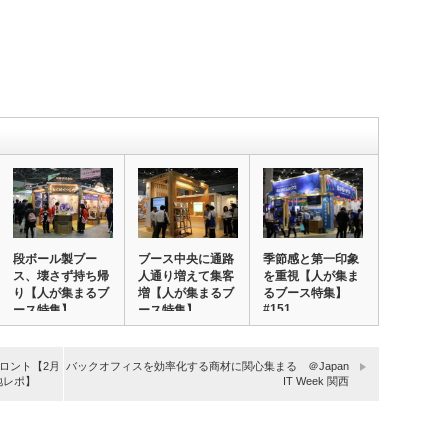
段ボール製ブー
ブース中央に通路
季節感と第一印象
ス、壊さず持ち帰
人通り増えて集客
を重視【人が集ま
り【人が集まるブ
増【人が集まるブ
るブース特集】
#151
ース特集】
ース特集】
ロント【2月
バックオフィスを効率化する商材に関心集まる ＠Japan
地レポ】
IT Week 関西