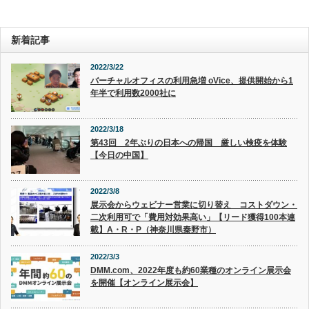
新着記事
2022/3/22
バーチャルオフィスの利用急増 oVice、提供開始から1
年半で利用数2000社に
2022/3/18
第43回 2年ぶりの日本への帰国 厳しい検疫を体験
【今日の中国】
2022/3/8
展示会からウェビナー営業に切り替え コストダウン・
二次利用可で「費用対効果高い」【リード獲得100本連
載】A・R・P（神奈川県秦野市）
2022/3/3
DMM.com、2022年度も約60業種のオンライン展示会
を開催【オンライン展示会】