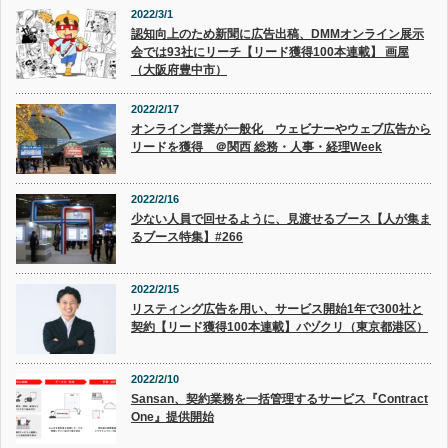
2022/3/1
認知向上のため新聞に広告出稿、DMMオンライン展示
会では93社にリーチ【リード獲得100本連載】 画屋
（大阪府豊中市）
2022/2/17
オンライン営業が一般化 ウェビナーやウェブ広告から
リードを獲得 ＠関西 総務・人事・経理Week
2022/2/16
少ない人員で回せるように、見渡せるブース【人が集ま
るブース特集】#266
2022/2/15
リスティング広告を用い、サービス開始1年で300社と
契約【リード獲得100本連載】バヅクリ（東京都港区）
2022/2/10
Sansan、契約業務を一括管理するサービス『Contract
One』提供開始