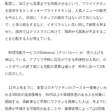
配置し、加工から流通までを回復させるという。フライドチキン
を提供するケンタッキーフライドチキンは、人気メニューの販売
を中止した。店頭に「スタッフの責任ではないので当たらない
で」と張り紙をするなど、イギリスらしい言い回しで顧客を和ま
せた。国内ではクリスマスに向けて、鶏肉や七面鳥が不足するこ
とを心配する人が増えている。
料理宅配サービスのDeliveroo（デリバルー）が、売り上げを
伸ばしている。アプリで手軽に注文ができる利便性が人気だ。ロ
ックダウンの終了後にも宅配の需要は減らず、昨年に比べて2倍
に拡大した。
12月上旬までに、新型コロナワクチンのブースター接種といわ
れる3回目の追加接種を、50代以上や基礎疾患のある人を対象に
開始する。高齢者など早期にワクチンを接種した人は、冬までに
効果が半減する可能性があることや、健康状態によっては2回接