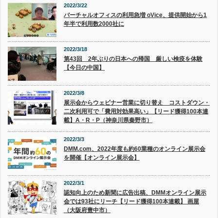
2022/3/22
バーチャルオフィスの利用急増 oVice、提供開始から1
年半で利用数2000社に
2022/3/18
第43回 2年ぶりの日本への帰国 厳しい検疫を体験
【今日の中国】
2022/3/8
展示会からウェビナー営業に切り替え コストダウン・
二次利用可で「費用対効果高い」【リード獲得100本連
載】A・R・P（神奈川県秦野市）
2022/3/3
DMM.com、2022年度も約60業種のオンライン展示会
を開催【オンライン展示会】
2022/3/1
認知向上のため新聞に広告出稿、DMMオンライン展示
会では93社にリーチ【リード獲得100本連載】 画屋
（大阪府豊中市）