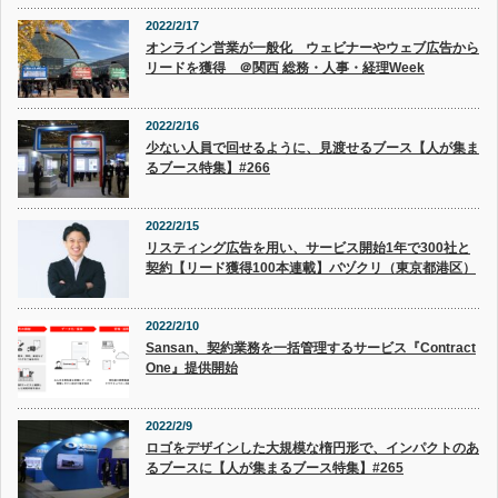
2022/2/17
オンライン営業が一般化 ウェビナーやウェブ広告から
リードを獲得 ＠関西 総務・人事・経理Week
2022/2/16
少ない人員で回せるように、見渡せるブース【人が集ま
るブース特集】#266
2022/2/15
リスティング広告を用い、サービス開始1年で300社と
契約【リード獲得100本連載】バヅクリ（東京都港区）
2022/2/10
Sansan、契約業務を一括管理するサービス『Contract
One』提供開始
2022/2/9
ロゴをデザインした大規模な楕円形で、インパクトのあ
るブースに【人が集まるブース特集】#265