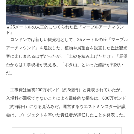
▲25メートルの人工的につくられた丘『マーブルアーチマウン
ド』
ロンドンでは新しい観光地として、25メートルの丘『マーブル
アーチマウンド』を建設した。植物や展望台を設置した丘は観光
客に楽しまれるはずだったが、「土砂を積み上げただけ」「展望
台からは工事現場が見える」「ボタ山」といった酷評が相次い
だ。
工事費は当初200万ポンド（約3億円）と発表されていたが、
入場料が回収できないことによる最終的な損失は、600万ポンド
（約9億円）になる見込みだ。運営するウエストミンスター評議
会は、プロジェクトを率いた責任者が辞任したことを発表した。