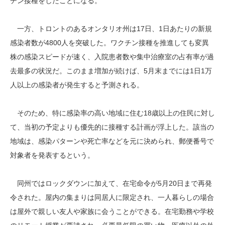
チン接種をしたことになる。
一方、トロントのあるオンタリオ州は17日、1日あたりの新規
感染者数が4800人を突破した。ワクチン接種を推進しても変異
株の感染スピードが速く、入院患者数や集中治療室の占有率が過
去最多の状況だ。このまま増加が続けば、5月末までには1日1万
人以上の感染者が発生すると予測される。
そのため、特に感染率の高い地域に住む18歳以上の住民に対し
て、当初の予定よりも優先的に接種する計画が浮上した。該当の
地域は、感染パターンや死亡率などを元に決められ、郵便番号で
対象者を発表するという。
同州ではロックダウンに加えて、在宅命令が5月20日まで再発
令された。屋内の集まりは同居人に限定され、一人暮らしの場合
は屋外で親しい友人や家族に会うことができる。在宅勤務や学校