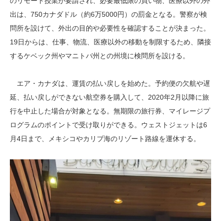
のリモート授業が要請され、必要最低限の買い物、医療以外の外
出は、750カナダドル（約6万5000円）の罰金となる。警察が検
問所を設けて、外出の目的や必要性を確認することが決まった。
19日からは、仕事、物流、医療以外の移動を制限するため、隣接
するケベック州やマニトバ州との州境に検問所を設ける。
エア・カナダは、運賃の払い戻しを始めた。予約便の欠航や遅
延、払い戻しができない航空券を購入して、2020年2月以降に旅
行を中止した場合が対象となる。無期限の旅行券、マイレージプ
ログラムのポイントで受け取りができる。ウェストジェットは6
月4日まで、メキシコやカリブ海のリゾート路線を運休する。