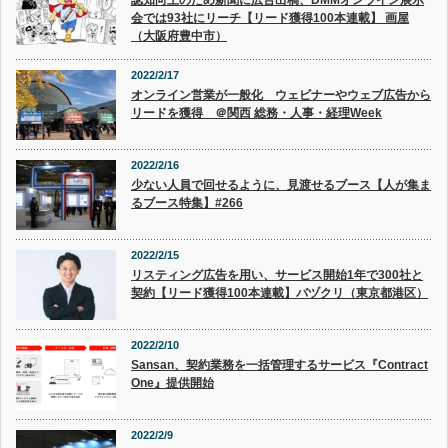
認知向上のため新聞に広告出稿、DMMオンライン展示
会では93社にリーチ【リード獲得100本連載】 画屋
（大阪府豊中市）
2022/2/17
オンライン営業が一般化 ウェビナーやウェブ広告から
リードを獲得 ＠関西 総務・人事・経理Week
2022/2/16
少ない人員で回せるように、見渡せるブース【人が集ま
るブース特集】#266
2022/2/15
リスティング広告を用い、サービス開始1年で300社と
契約【リード獲得100本連載】バヅクリ（東京都港区）
2022/2/10
Sansan、契約業務を一括管理するサービス『Contract
One』提供開始
2022/2/9