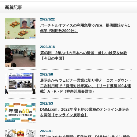
新着記事
2022/3/22
バーチャルオフィスの利用急増 oVice、提供開始から1
年半で利用数2000社に
2022/3/18
第43回 2年ぶりの日本への帰国 厳しい検疫を体験
【今日の中国】
2022/3/8
展示会からウェビナー営業に切り替え コストダウン・
二次利用可で「費用対効果高い」【リード獲得100本連
載】A・R・P（神奈川県秦野市）
2022/3/3
DMM.com、2022年度も約60業種のオンライン展示会
を開催【オンライン展示会】
2022/3/1