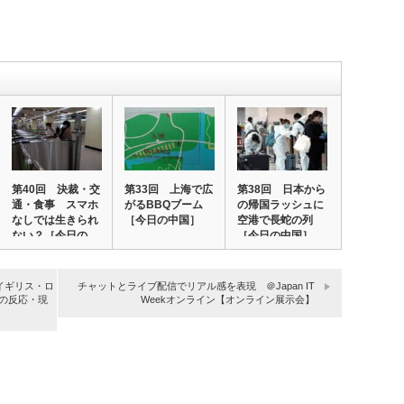
第40回 決裁・交
第33回 上海で広
第38回 日本から
通・食事 スマホ
がるBBQブーム
の帰国ラッシュに
なしでは生きられ
［今日の中国］
空港で長蛇の列
ない？［今日の…
［今日の中国］
イギリス・ロ
チャットとライブ配信でリアル感を表現 ＠Japan IT
界の反応・現
Weekオンライン【オンライン展示会】