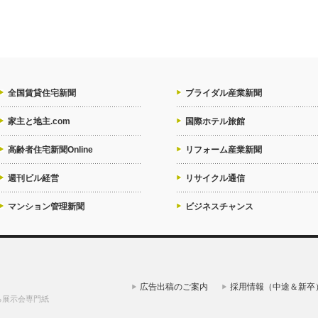
全国賃貸住宅新聞
ブライダル産業新聞
家主と地主.com
国際ホテル旅館
高齢者住宅新聞Online
リフォーム産業新聞
週刊ビル経営
リサイクル通信
マンション管理新聞
ビジネスチャンス
広告出稿のご案内
採用情報（中途＆新卒
る展示会専門紙