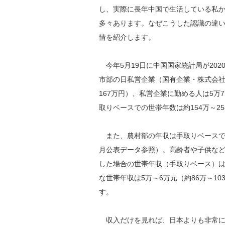
し、実際に長年中国で生活している私
多々あります。なぜこうした認識の違
情を紹介します。
今年5月19日に中国国家統計局が20
市部の日私営企業（国有企業・株式会社
167万円）、私営企業に勤める人は5万
取りベースでの世帯年数は約154万～2
また、農村部の年収は手取りベースで1万
月公表データ参照）。高齢者や子供など
した場合の世帯年収（手取りベース）は5
な世帯年収は5万～6万元（約86万～1
す。
収入だけを見れば、日本よりも非常に