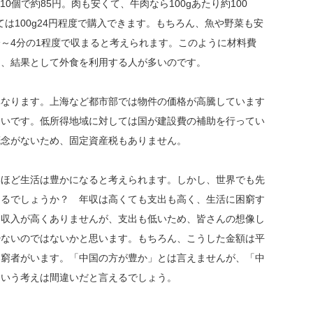
10個で約85円。肉も安くて、牛肉なら100gあたり約100
っては100g24円程度で購入できます。もちろん、魚や野菜も安
～4分の1程度で収まると考えられます。このように材料費
く、結果として外食を利用する人が多いのです。
なります。上海など都市部では物件の価格が高騰しています
多いです。低所得地域に対しては国が建設費の補助を行ってい
概念がないため、固定資産税もありません。
ほど生活は豊かになると考えられます。しかし、世界でも先
えるでしょうか？ 年収は高くても支出も高く、生活に困窮す
は収入が高くありませんが、支出も低いため、皆さんの想像し
少ないのではないかと思います。もちろん、こうした金額は平
困窮者がいます。「中国の方が豊か」とは言えませんが、「中
という考えは間違いだと言えるでしょう。