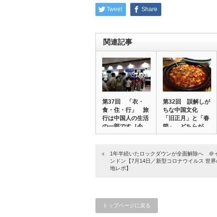
Tweet
Share
関連記事
第37回 「衣・
第32回 誤解しが
食・住・行」 旅
ちな中国文化
行は中国人の生活
「旧正月」と「春
の一部です［今
節」、どちらが
日…
正…
1年半続いたロックダウンが全面解除へ ＠
ンドン【7月14日／新型コロナウイルス 世
地レポ】
トップページに戻る