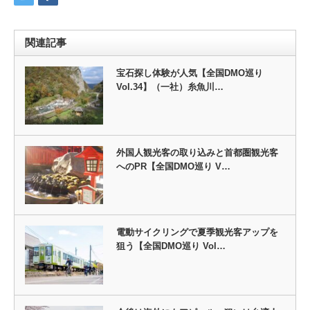
関連記事
宝石探し体験が人気【全国DMO巡り
Vol.34】（一社）糸魚川…
外国人観光客の取り込みと首都圏観光客
へのPR【全国DMO巡り V…
電動サイクリングで夏季観光客アップを
狙う【全国DMO巡り Vol…