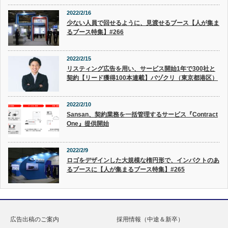
2022/2/16
少ない人員で回せるように、見渡せるブース【人が集ま
るブース特集】#266
2022/2/15
リスティング広告を用い、サービス開始1年で300社と
契約【リード獲得100本連載】バヅクリ（東京都港区）
2022/2/10
Sansan、契約業務を一括管理するサービス『Contract
One』提供開始
2022/2/9
ロゴをデザインした大規模な楕円形で、インパクトのあ
るブースに【人が集まるブース特集】#265
広告出稿のご案内
採用情報（中途＆新卒）