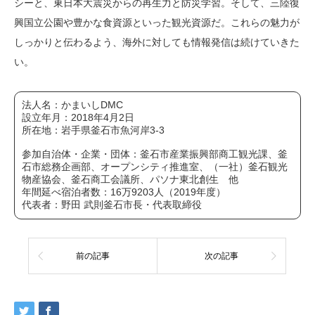
シーと、東日本大震災からの再生力と防災学習。そして、三陸復
興国立公園や豊かな食資源といった観光資源だ。これらの魅力が
しっかりと伝わるよう、海外に対しても情報発信は続けていきた
い。
法人名：かまいしDMC
設立年月：2018年4月2日
所在地：岩手県釜石市魚河岸3-3
参加自治体・企業・団体：釜石市産業振興部商工観光課、釜
石市総務企画部、オープンシティ推進室、（一社）釜石観光
物産協会、釜石商工会議所、パソナ東北創生 他
年間延べ宿泊者数：16万9203人（2019年度）
代表者：野田 武則釜石市長・代表取締役
前の記事
次の記事