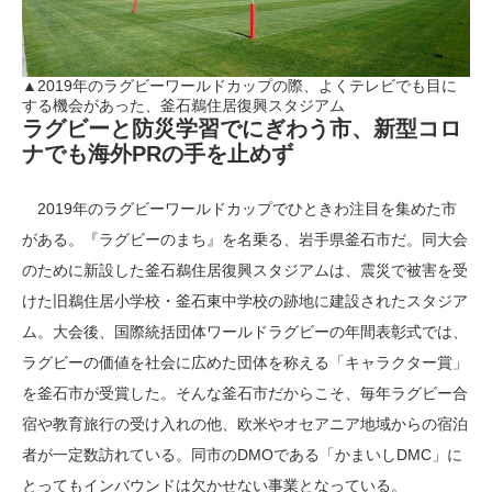
▲2019年のラグビーワールドカップの際、よくテレビでも目に
する機会があった、釜石鵜住居復興スタジアム
ラグビーと防災学習でにぎわう市、新型コロ
ナでも海外PRの手を止めず
2019年のラグビーワールドカップでひときわ注目を集めた市
がある。『ラグビーのまち』を名乗る、岩手県釜石市だ。同大会
のために新設した釜石鵜住居復興スタジアムは、震災で被害を受
けた旧鵜住居小学校・釜石東中学校の跡地に建設されたスタジア
ム。大会後、国際統括団体ワールドラグビーの年間表彰式では、
ラグビーの価値を社会に広めた団体を称える「キャラクター賞」
を釜石市が受賞した。そんな釜石市だからこそ、毎年ラグビー合
宿や教育旅行の受け入れの他、欧米やオセアニア地域からの宿泊
者が一定数訪れている。同市のDMOである「かまいしDMC」に
とってもインバウンドは欠かせない事業となっている。