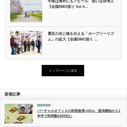
今後は海外にもアピール 狙いは台湾人
【全国DMO巡り Vol.4…
震災の光と陰を伝える「ホープツーリズ
ム」の拡大【全国DMO巡り …
トップページに戻る
新着記事
2022/3/22
バーチャルオフィスの利用急増 oVice、提供開始から1
年半で利用数2000社に