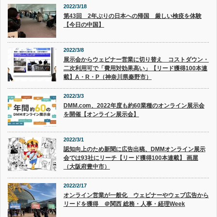
2022/3/18
第43回 2年ぶりの日本への帰国 厳しい検疫を体験
【今日の中国】
2022/3/8
展示会からウェビナー営業に切り替え コストダウン・
二次利用可で「費用対効果高い」【リード獲得100本連
載】A・R・P（神奈川県秦野市）
2022/3/3
DMM.com、2022年度も約60業種のオンライン展示会
を開催【オンライン展示会】
2022/3/1
認知向上のため新聞に広告出稿、DMMオンライン展示
会では93社にリーチ【リード獲得100本連載】 画屋
（大阪府豊中市）
2022/2/17
オンライン営業が一般化 ウェビナーやウェブ広告から
リードを獲得 ＠関西 総務・人事・経理Week