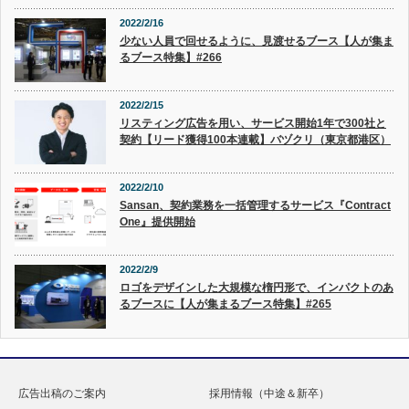
2022/2/16
少ない人員で回せるように、見渡せるブース【人が集ま
るブース特集】#266
2022/2/15
リスティング広告を用い、サービス開始1年で300社と
契約【リード獲得100本連載】バヅクリ（東京都港区）
2022/2/10
Sansan、契約業務を一括管理するサービス『Contract
One』提供開始
2022/2/9
ロゴをデザインした大規模な楕円形で、インパクトのあ
るブースに【人が集まるブース特集】#265
広告出稿のご案内
採用情報（中途＆新卒）