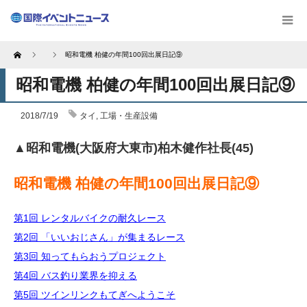
Home
昭和電機 柏健の年間100回出展日記⑨
昭和電機 柏健の年間100回出展日記⑨
2018/7/19
タイ
,
工場・生産設備
▲昭和電機(大阪府大東市)柏木健作社長(45)
昭和電機 柏健の年間100回出展日記⑨
第1回 レンタルバイクの耐久レース
第2回 「いいおじさん」が集まるレース
第3回 知ってもらおうプロジェクト
第4回 バス釣り業界を抑える
第5回 ツインリンクもてぎへようこそ