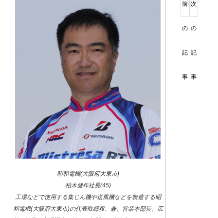
前
次
の
の
記
記
事
事
昭和電機(大阪府大東市)
柏木健作社長(45)
工場などで使用する集じん機や送風機などを製造する昭
和電機(大阪府大東市)の代表取締役、兼、営業本部長。広