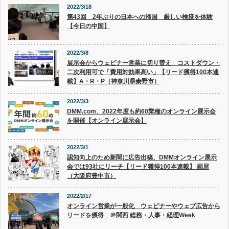
2022/3/18
第43回 2年ぶりの日本への帰国 厳しい検疫を体験
【今日の中国】
2022/3/8
展示会からウェビナー営業に切り替え コストダウン・
二次利用可で「費用対効果高い」【リード獲得100本連
載】A・R・P（神奈川県秦野市）
2022/3/3
DMM.com、2022年度も約60業種のオンライン展示会
を開催【オンライン展示会】
2022/3/1
認知向上のため新聞に広告出稿、DMMオンライン展示
会では93社にリーチ【リード獲得100本連載】 画屋
（大阪府豊中市）
2022/2/17
オンライン営業が一般化 ウェビナーやウェブ広告から
リードを獲得 ＠関西 総務・人事・経理Week