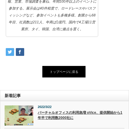
報、営業、市場調査を兼ね、年間100件以上のイベントに
参加する。展示会は40件程度で、ロードレースやバスフ
ィッシングなど、参加イベントも多種多様。創業から68
年目、社員数は211人、年商は億円。国内で4工場11営
業所、タイ、韓国、台湾に拠点を置く。
トップページに戻る
新着記事
2022/3/22
バーチャルオフィスの利用急増 oVice、提供開始から1
年半で利用数2000社に