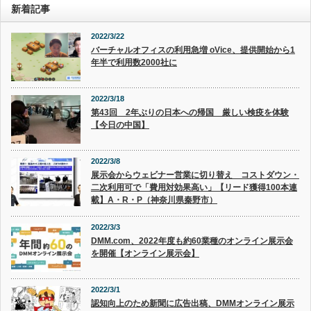
新着記事
2022/3/22
バーチャルオフィスの利用急増 oVice、提供開始から1
年半で利用数2000社に
2022/3/18
第43回 2年ぶりの日本への帰国 厳しい検疫を体験
【今日の中国】
2022/3/8
展示会からウェビナー営業に切り替え コストダウン・
二次利用可で「費用対効果高い」【リード獲得100本連
載】A・R・P（神奈川県秦野市）
2022/3/3
DMM.com、2022年度も約60業種のオンライン展示会
を開催【オンライン展示会】
2022/3/1
認知向上のため新聞に広告出稿、DMMオンライン展示