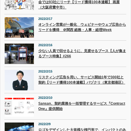
会では93社にリーチ【リード獲得100本連載】 画屋
（大阪府豊中市）
2022/2/17
オンライン営業が一般化 ウェビナーやウェブ広告から
リードを獲得 ＠関西 総務・人事・経理Week
2022/2/16
少ない人員で回せるように、見渡せるブース【人が集ま
るブース特集】#266
2022/2/15
リスティング広告を用い、サービス開始1年で300社と
契約【リード獲得100本連載】バヅクリ（東京都港区）
2022/2/10
Sansan、契約業務を一括管理するサービス『Contract
One』提供開始
2022/2/9
ロゴをデザインした大規模な楕円形で、インパクトのあ