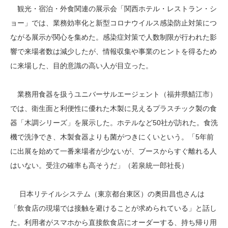
観光・宿泊・外食関連の展示会「関西ホテル・レストラン・シ
ョー」では、業務効率化と新型コロナウイルス感染防止対策につ
ながる展示が関心を集めた。感染症対策で人数制限が行われた影
響で来場者数は減少したが、情報収集や事業のヒントを得るため
に来場した、目的意識の高い人が目立った。
業務用食器を扱うユニバーサルエージェント（福井県鯖江市）
では、衛生面と利便性に優れた木製に見えるプラスチック製の食
器「木調シリーズ」を展示した。ホテルなど50社が訪れた。食洗
機で洗浄でき、木製食器よりも菌がつきにくいという。「5年前
に出展を始めて一番来場者が少ないが、ブースからすぐ離れる人
はいない。受注の確率も高そうだ」（若泉統一郎社長）
日本リテイルシステム（東京都台東区）の奥田昌也さんは
「飲食店の現場では接触を避けることが求められている」と話し
た。利用者がスマホから直接飲食店にオーダーする、持ち帰り用