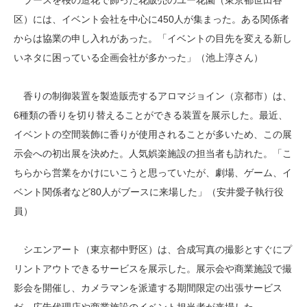
ブースを桜の造花で飾った花販売のユー花園（東京都世田谷
区）には、イベント会社を中心に450人が集まった。ある関係者
からは協業の申し入れがあった。「イベントの目先を変える新し
いネタに困っている企画会社が多かった」（池上淳さん）
香りの制御装置を製造販売するアロマジョイン（京都市）は、
6種類の香りを切り替えることができる装置を展示した。最近、
イベントの空間装飾に香りが使用されることが多いため、この展
示会への初出展を決めた。人気娯楽施設の担当者も訪れた。「こ
ちらから営業をかけにいこうと思っていたが、劇場、ゲーム、イ
ベント関係者など80人がブースに来場した」（安井愛子執行役
員）
シエンアート（東京都中野区）は、合成写真の撮影とすぐにプ
リントアウトできるサービスを展示した。展示会や商業施設で撮
影会を開催し、カメラマンを派遣する期間限定の出張サービス