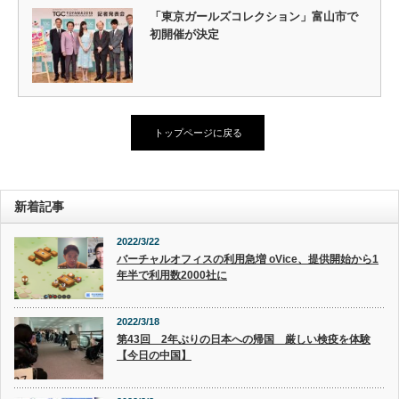
「東京ガールズコレクション」富山市で
初開催が決定
トップページに戻る
新着記事
2022/3/22
バーチャルオフィスの利用急増 oVice、提供開始から1
年半で利用数2000社に
2022/3/18
第43回 2年ぶりの日本への帰国 厳しい検疫を体験
【今日の中国】