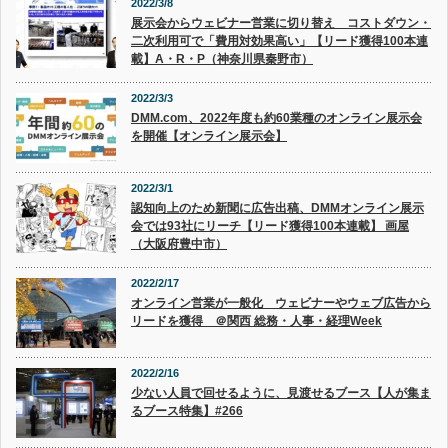
2022/3/8
展示会からウェビナー営業に切り替え コストダウン・
二次利用可で「費用対効果高い」【リード獲得100本連
載】A・R・P（神奈川県秦野市）
2022/3/3
DMM.com、2022年度も約60業種のオンライン展示会
を開催【オンライン展示会】
2022/3/1
認知向上のため新聞に広告出稿、DMMオンライン展示
会では93社にリーチ【リード獲得100本連載】 画屋
（大阪府豊中市）
2022/2/17
オンライン営業が一般化 ウェビナーやウェブ広告から
リードを獲得 ＠関西 総務・人事・経理Week
2022/2/16
少ない人員で回せるように、見渡せるブース【人が集ま
るブース特集】#266