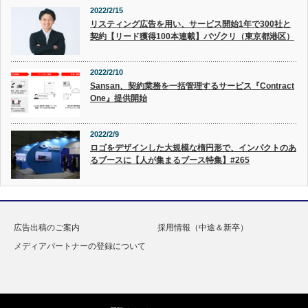
2022/2/15
リスティング広告を用い、サービス開始1年で300社と
契約【リード獲得100本連載】バヅクリ（東京都港区）
2022/2/10
Sansan、契約業務を一括管理するサービス『Contract
One』提供開始
2022/2/9
ロゴをデザインした大規模な楕円形で、インパクトのあ
るブースに【人が集まるブース特集】#265
広告出稿のご案内
採用情報（中途＆新卒）
メディアパートナーの登録について