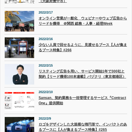
（大阪府豊中市）
2022/2/17
オンライン営業が一般化 ウェビナーやウェブ広告から
リードを獲得 ＠関西 総務・人事・経理Week
2022/2/16
少ない人員で回せるように、見渡せるブース【人が集ま
るブース特集】#266
2022/2/15
リスティング広告を用い、サービス開始1年で300社と
契約【リード獲得100本連載】バヅクリ（東京都港区）
2022/2/10
Sansan、契約業務を一括管理するサービス『Contract
One』提供開始
2022/2/9
ロゴをデザインした大規模な楕円形で、インパクトのあ
るブースに【人が集まるブース特集】#265