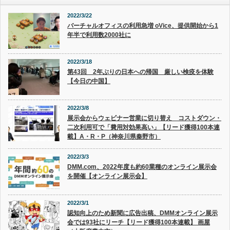
2022/3/22
バーチャルオフィスの利用急増 oVice、提供開始から1
年半で利用数2000社に
2022/3/18
第43回 2年ぶりの日本への帰国 厳しい検疫を体験
【今日の中国】
2022/3/8
展示会からウェビナー営業に切り替え コストダウン・
二次利用可で「費用対効果高い」【リード獲得100本連
載】A・R・P（神奈川県秦野市）
2022/3/3
DMM.com、2022年度も約60業種のオンライン展示会
を開催【オンライン展示会】
2022/3/1
認知向上のため新聞に広告出稿、DMMオンライン展示
会では93社にリーチ【リード獲得100本連載】 画屋