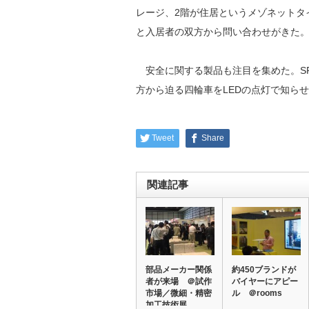
レージ、2階が住居というメゾネットタ
と入居者の双方から問い合わせがきた
安全に関する製品も注目を集めた。SP
方から迫る四輪車をLEDの点灯で知ら
Tweet
Share
関連記事
部品メーカー関係
約450ブランドが
者が来場 ＠試作
バイヤーにアピー
市場／微細・精密
ル ＠rooms
加工技術展