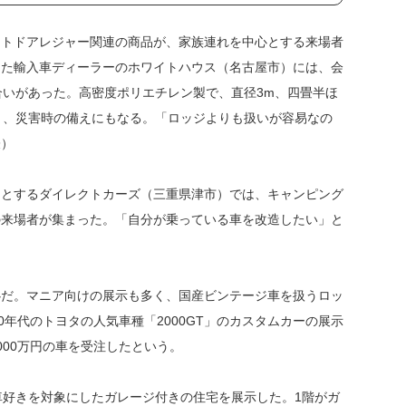
トドアレジャー関連の商品が、家族連れを中心とする来場者
した輸入車ディーラーのホワイトハウス（名古屋市）には、会
合いがあった。高密度ポリエチレン製で、直径3m、四畳半ほ
き、災害時の備えにもなる。「ロッジよりも扱いが容易なの
表）
とするダイレクトカーズ（三重県津市）では、キャンピング
の来場者が集まった。「自分が乗っている車を改造したい」と
だ。マニア向けの展示も多く、国産ビンテージ車を扱うロッ
0年代のトヨタの人気車種「2000GT」のカスタムカーの展示
000万円の車を受注したという。
好きを対象にしたガレージ付きの住宅を展示した。1階がガ