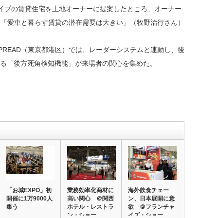
イプの賃貸住宅を土地オーナーに提案したところ、オーナー
。「愛車と暮らす賃貸の潜在需要は大きい」（牧野治行さん）
READ（東京都港区）では、レーダーシステムと連動し、後
せる「後方死角検知機能」が来場者の関心を集めた。
「お城EXPO」初
業務効率化商材に
海外飲食チェー
開催に1万9000人
高い関心 ＠関西
ン、日本展開に意
集う
ホテル・レストラ
欲 ＠フランチャ
ン・ショー
イズ・ショー