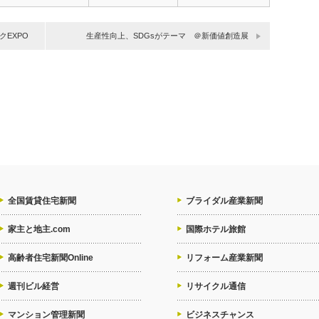
EXPO
生産性向上、SDGsがテーマ ＠新価値創造展
全国賃貸住宅新聞
ブライダル産業新聞
家主と地主.com
国際ホテル旅館
高齢者住宅新聞Online
リフォーム産業新聞
週刊ビル経営
リサイクル通信
マンション管理新聞
ビジネスチャンス