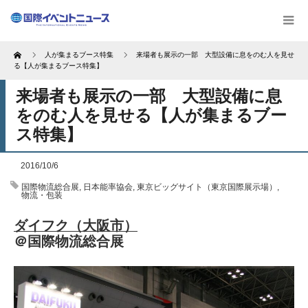
Home
人が集まるブース特集
来場者も展示の一部 大型設備に息をのむ人を見せ
る【人が集まるブース特集】
来場者も展示の一部 大型設備に息
をのむ人を見せる【人が集まるブー
ス特集】
2016/10/6
国際物流総合展
,
日本能率協会
,
東京ビッグサイト（東京国際展示場）
,
物流・包装
ダイフク（大阪市）
＠国際物流総合展