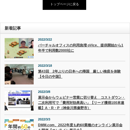
トップページに戻る
新着記事
2022/3/22
バーチャルオフィスの利用急増 oVice、提供開始から1
年半で利用数2000社に
2022/3/18
第43回 2年ぶりの日本への帰国 厳しい検疫を体験
【今日の中国】
2022/3/8
展示会からウェビナー営業に切り替え コストダウン・
二次利用可で「費用対効果高い」【リード獲得100本連
載】A・R・P（神奈川県秦野市）
2022/3/3
DMM.com、2022年度も約60業種のオンライン展示会