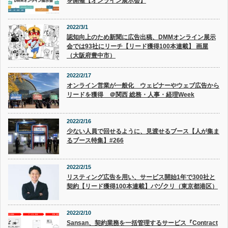
を開催【オンライン展示会】
2022/3/1
認知向上のため新聞に広告出稿、DMMオンライン展示
会では93社にリーチ【リード獲得100本連載】 画屋
（大阪府豊中市）
2022/2/17
オンライン営業が一般化 ウェビナーやウェブ広告から
リードを獲得 ＠関西 総務・人事・経理Week
2022/2/16
少ない人員で回せるように、見渡せるブース【人が集ま
るブース特集】#266
2022/2/15
リスティング広告を用い、サービス開始1年で300社と
契約【リード獲得100本連載】バヅクリ（東京都港区）
2022/2/10
Sansan、契約業務を一括管理するサービス『Contract