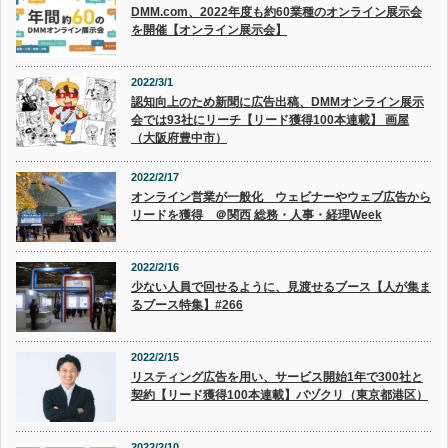
DMM.com、2022年度も約60業種のオンライン展示会
を開催【オンライン展示会】
2022/3/1
認知向上のため新聞に広告出稿、DMMオンライン展示
会では93社にリーチ【リード獲得100本連載】 画屋
（大阪府豊中市）
2022/2/17
オンライン営業が一般化 ウェビナーやウェブ広告から
リードを獲得 ＠関西 総務・人事・経理Week
2022/2/16
少ない人員で回せるように、見渡せるブース【人が集ま
るブース特集】#266
2022/2/15
リスティング広告を用い、サービス開始1年で300社と
契約【リード獲得100本連載】バヅクリ（東京都港区）
2022/2/10