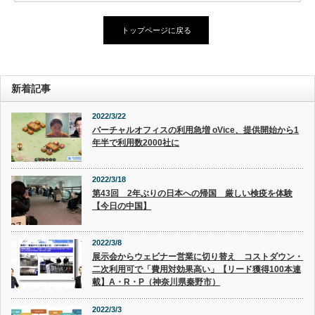
トップページに戻る
新着記事
2022/3/22
バーチャルオフィスの利用急増 oVice、提供開始から1
年半で利用数2000社に
2022/3/18
第43回 2年ぶりの日本への帰国 厳しい検疫を体験
【今日の中国】
2022/3/8
展示会からウェビナー営業に切り替え コストダウン・
二次利用可で「費用対効果高い」【リード獲得100本連
載】A・R・P（神奈川県秦野市）
2022/3/3