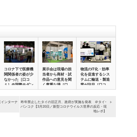
コロナ下で医療機
展示会は現場の担
物流のIT化・効率
関関係者の姿が少
当者から商材・試
化を促進するシス
なかった［口コ
作品への意見を聞
テムに輸送・製造
ミ］＠国際モダン
く貴重な場［口
業が注目［口コ…
ホ…
コ…
京インターナ
昨年禁止したタイの旧正月、政府が実施を発表 ＠タイ･
バンコク【3月20日／新型コロナウイルス世界の反応・現
地レポ】