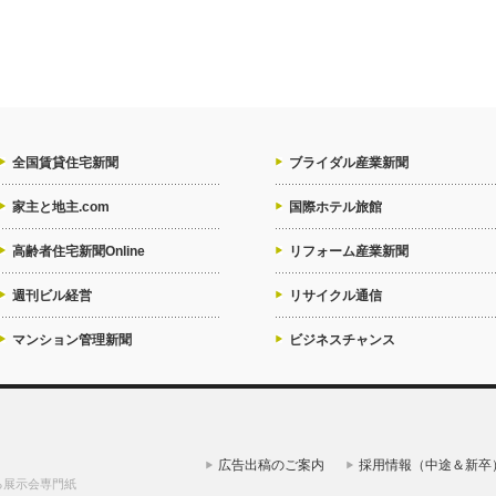
全国賃貸住宅新聞
ブライダル産業新聞
家主と地主.com
国際ホテル旅館
高齢者住宅新聞Online
リフォーム産業新聞
週刊ビル経営
リサイクル通信
マンション管理新聞
ビジネスチャンス
広告出稿のご案内
採用情報（中途＆新卒
る展示会専門紙