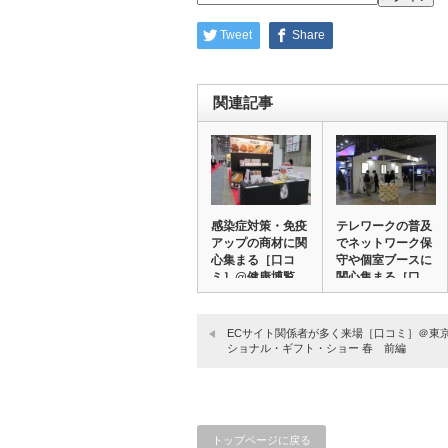
Tweet
Share
関連記事
感染症対策・免疫
テレワークの普及
アップの商材に関
でネットワーク保
心集まる［口コ
守や個室ブースに
ミ］@健康博覧
関心集まる［口
会 …
コ…
ECサイト関係者が多く来場［口コミ］＠東
ショナル・ギフト・ショー 春 前編
トップページに戻る