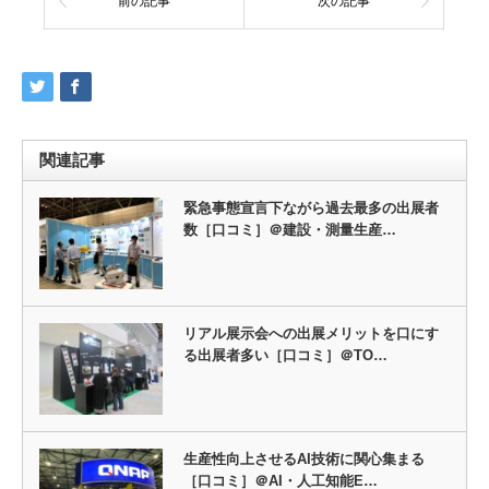
前の記事
次の記事
関連記事
緊急事態宣言下ながら過去最多の出展者
数［口コミ］＠建設・測量生産…
リアル展示会への出展メリットを口にす
る出展者多い［口コミ］＠TO…
生産性向上させるAI技術に関心集まる
［口コミ］＠AI・人工知能E…