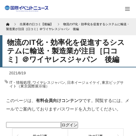
Home
出展者の口コミ【後編】
物流のIT化・効率化を促進するシステムに輸送・
製造業が注目［口コミ］＠ワイヤレスジャパン 後編
物流のIT化・効率化を促進するシス
テムに輸送・製造業が注目［口コ
ミ］＠ワイヤレスジャパン 後編
2021/8/19
IT・情報処理
,
ワイヤレスジャパン
,
日本イージェイケイ
,
東京ビッグサ
イト（東京国際展示場）
このページは、
有料会員向けコンテンツ
です。閲覧するには、メ
ールでご案内しておりますパスワードを入力してください。