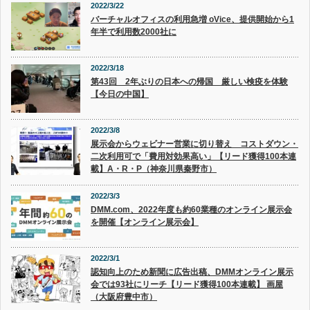
2022/3/22
バーチャルオフィスの利用急増 oVice、提供開始から1
年半で利用数2000社に
2022/3/18
第43回 2年ぶりの日本への帰国 厳しい検疫を体験
【今日の中国】
2022/3/8
展示会からウェビナー営業に切り替え コストダウン・
二次利用可で「費用対効果高い」【リード獲得100本連
載】A・R・P（神奈川県秦野市）
2022/3/3
DMM.com、2022年度も約60業種のオンライン展示会
を開催【オンライン展示会】
2022/3/1
認知向上のため新聞に広告出稿、DMMオンライン展示
会では93社にリーチ【リード獲得100本連載】 画屋
（大阪府豊中市）