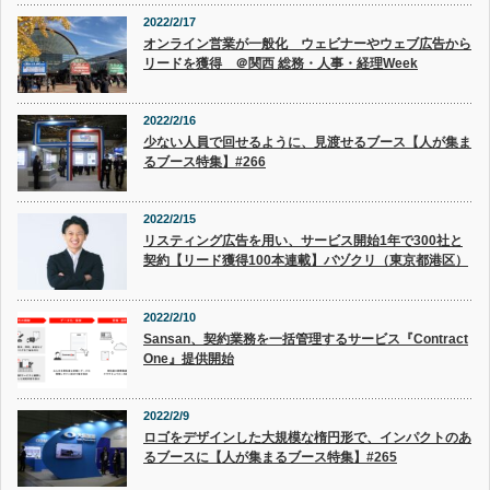
2022/2/17
オンライン営業が一般化 ウェビナーやウェブ広告から
リードを獲得 ＠関西 総務・人事・経理Week
2022/2/16
少ない人員で回せるように、見渡せるブース【人が集ま
るブース特集】#266
2022/2/15
リスティング広告を用い、サービス開始1年で300社と
契約【リード獲得100本連載】バヅクリ（東京都港区）
2022/2/10
Sansan、契約業務を一括管理するサービス『Contract
One』提供開始
2022/2/9
ロゴをデザインした大規模な楕円形で、インパクトのあ
るブースに【人が集まるブース特集】#265