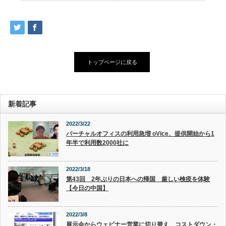
トップページに戻る
新着記事
2022/3/22
バーチャルオフィスの利用急増 oVice、提供開始から1
年半で利用数2000社に
2022/3/18
第43回 2年ぶりの日本への帰国 厳しい検疫を体験
【今日の中国】
2022/3/8
展示会からウェビナー営業に切り替え コストダウン・