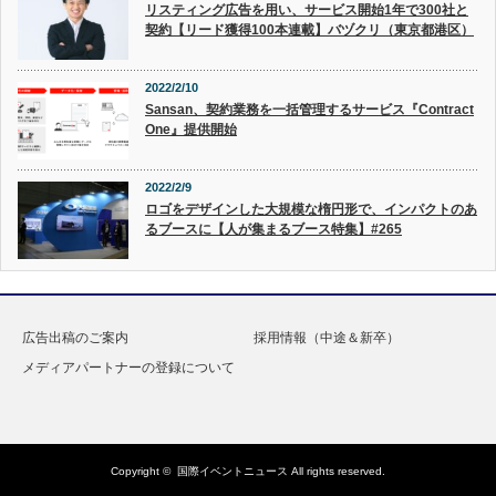
リスティング広告を用い、サービス開始1年で300社と
契約【リード獲得100本連載】バヅクリ（東京都港区）
2022/2/10
Sansan、契約業務を一括管理するサービス『Contract
One』提供開始
2022/2/9
ロゴをデザインした大規模な楕円形で、インパクトのあ
るブースに【人が集まるブース特集】#265
広告出稿のご案内
採用情報（中途＆新卒）
メディアパートナーの登録について
Copyright ©
国際イベントニュース
All rights reserved.