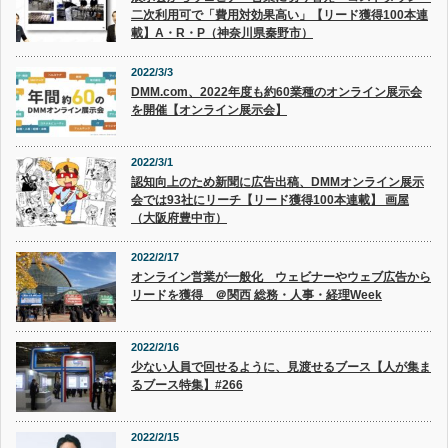
二次利用可で「費用対効果高い」【リード獲得100本連
載】A・R・P（神奈川県秦野市）
2022/3/3
DMM.com、2022年度も約60業種のオンライン展示会
を開催【オンライン展示会】
2022/3/1
認知向上のため新聞に広告出稿、DMMオンライン展示
会では93社にリーチ【リード獲得100本連載】 画屋
（大阪府豊中市）
2022/2/17
オンライン営業が一般化 ウェビナーやウェブ広告から
リードを獲得 ＠関西 総務・人事・経理Week
2022/2/16
少ない人員で回せるように、見渡せるブース【人が集ま
るブース特集】#266
2022/2/15